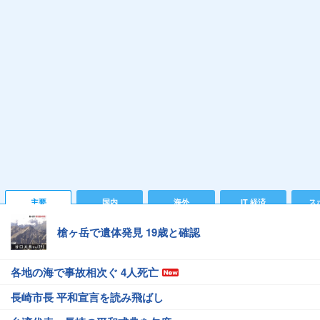
主要
国内
海外
IT 経済
ス
槍ヶ岳で遺体発見 19歳と確認
各地の海で事故相次ぐ 4人死亡
長崎市長 平和宣言を読み飛ばし