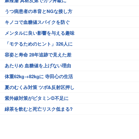
麻辣湯 具材次第でカツ丼級に
うつ病患者の本音とNGな接し方
キノコで血糖値スパイクを防ぐ
メンタルに良い影響を与える趣味
「モテるためのヒント」326人に
容姿と寿命 28年追跡で見えた差
あたりめ 血糖値を上げない理由
体重62kg→82kgに 寺田心の生活
夏のむくみ対策 ツボ&反射区押し
紫外線対策がビタミンD不足に
緑茶を飲むと死亡リスク低まる?