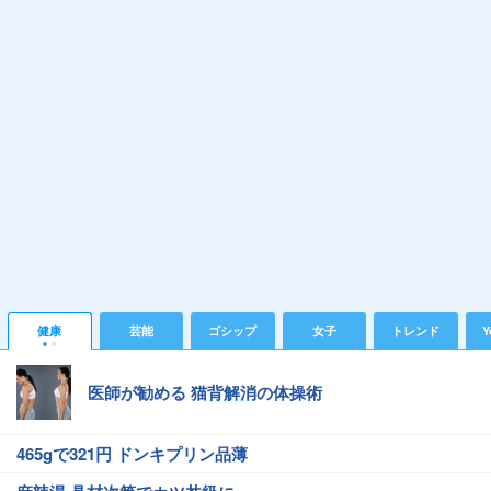
健康
芸能
ゴシップ
女子
トレンド
Y
医師が勧める 猫背解消の体操術
465gで321円 ドンキプリン品薄