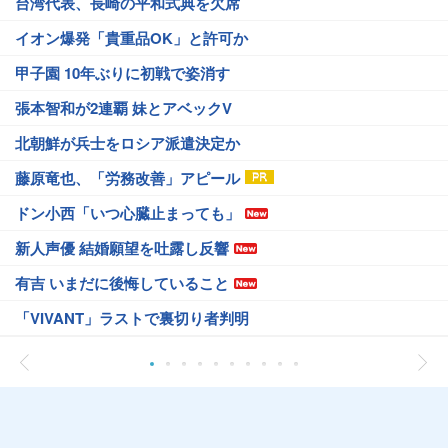
台湾代表、長崎の平和式典を欠席
イオン爆発「貴重品OK」と許可か
甲子園 10年ぶりに初戦で姿消す
張本智和が2連覇 妹とアベックV
北朝鮮が兵士をロシア派遣決定か
藤原竜也、「労務改善」アピール
ドン小西「いつ心臓止まっても」
新人声優 結婚願望を吐露し反響
有吉 いまだに後悔していること
「VIVANT」ラストで裏切り者判明