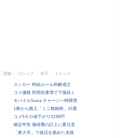
芸能
ゴシップ
女子
トレンド
スシロー 時給ルール和解成立
コメ価格 民間在庫増で下落続く
モバイルSuica チャージ一時障害
1株から購入「ミニ株銘柄」15選
コメ5キロ値下がり3198円
確定申告 修繕費の計上に要注意
「東大卒」で就活を舐めた末路