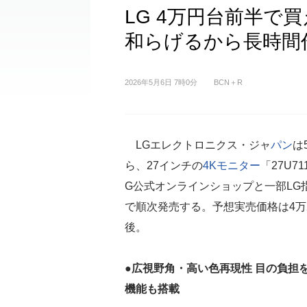
LG 4万円台前半で
和らげるから長時間
2026年5月6日 7時0分
BCN＋R
LGエレクトロニクス・ジャ
パン
は
ら、27インチの
4K
モニター
「27U71
G公式オンラインショップと一部LG
で順次発売する。予想実売価格は4万2
後。
●広視野角・高い色再現性 目の負担
機能も搭載