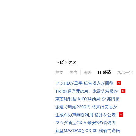
トピックス
主要
国内
海外
IT 経済
スポーツ
フジHDが黒字 広告収入が回復
TikTok運営元のAI、米最先端級か
東芝純利益 KIOXIA効果で4兆円超
派遣で時給2200円 将来は安心か
生成AIの声無断利用 指針を公表
マツダ新型CX-5 最安Sの装備力
新型MAZDA3とCX-30 残価で逆転