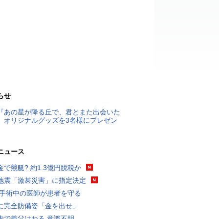
らせ
『あの星が降る丘で、君とまた出会いた
』オリジナルグッズを3名様にプレゼン
ニュース
金で競艇? 約1.3億円脱税か
地震「激甚災害」に指定決定
 手術中の医師が患者を守る
に完全防備姿「金を出せ」
内で義父はねる 意識不明