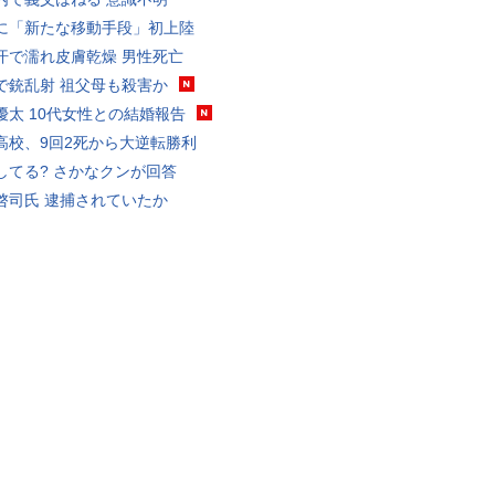
に「新たな移動手段」初上陸
汗で濡れ皮膚乾燥 男性死亡
で銃乱射 祖父母も殺害か
優太 10代女性との結婚報告
高校、9回2死から大逆転勝利
してる? さかなクンが回答
啓司氏 逮捕されていたか