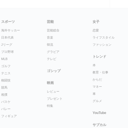
スポーツ
芸能
女子
海外サッカー
芸能総合
恋愛
日本代表
音楽
ライフスタイル
Jリーグ
韓流
ファッション
プロ野球
グラビア
トレンド
MLB
テレビ
本
ゴルフ
ゴシップ
教育・仕事
テニス
からだ
格闘技
映画
マネー
競馬
レビュー
車
相撲
プレゼント
グルメ
バスケ
特集
バレー
YouTube
フィギュア
サブカル