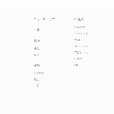
ニューストップ
IT 経済
経済総合
主要
マーケット
Web
国内
ガジェット
社会
ITビジネス
政治
IT総合
海外
PR
海外総合
韓国
中国