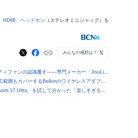
、
HDMI
、
ヘッドホン
（ステレオミニジャック）を
みんなの感想は？
「10代が使う雑貨」日本特有のハンディファンの認識覆す――専門メーカー「JisuLife」日本法人社長が語る 国内市場への挑戦
差すだけでディスプレーに無線接続 広範囲もカバーするBelkinのワイヤレスアダプター
【レビュー】カメラ好きが悶絶 「Xiaomi 17 Ultra」を試して分かった「楽しすぎる撮影体験」の正体