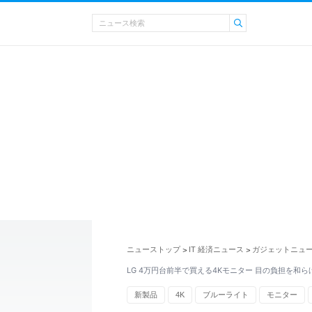
ニューストップ
IT 経済ニュース
ガジェットニュ
>
>
LG 4万円台前半で買える4Kモニター 目の負担を和
新製品
4K
ブルーライト
モニター