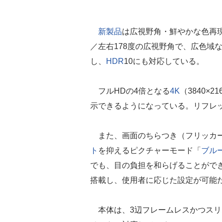
新製品
は広視野角・鮮やかな色再現
／左右178度の広視野角で、広色域な
し、
HDR
10にも対応している。
フルHDの4倍となる
4K
（3840×
示できるようになっている。リフレッ
また、画面のちらつき（フリッカー
ト
を抑えるピクチャーモード「
ブル
でも、目の負担を和らげることがで
搭載し、使用者に応じた設定が可能
本体は、3辺フレームレスかつスリム