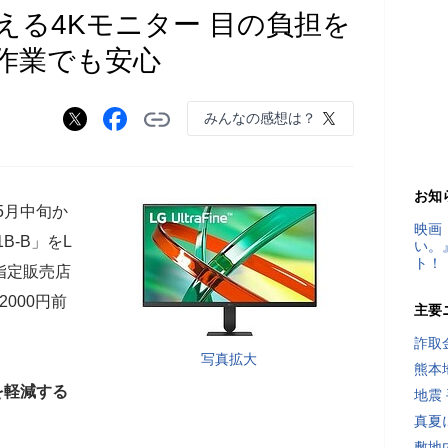
買える4Kモニター 目の負担を
作業でも安心
みんなの感想は？
お知
5月中旬か
映画
1B-B」をL
い。
ト！
指定販売店
000円前
主要
詐取
写真拡大
熊本
を軽減する
地震
真夏
敷地