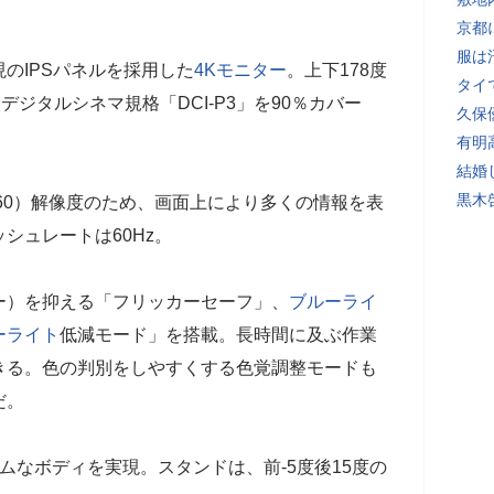
京都
服は
のIPSパネルを採用した
4K
モニター
。上下178度
タイ
デジタルシネマ規格「DCI-P3」を90％カバー
久保
有明
結婚
黒木
2160）解像度のため、画面上により多くの情報を表
シュレートは60Hz。
）を抑える「フリッカーセーフ」、
ブルーライ
ーライト
低減モード」を搭載。長時間に及ぶ作業
きる。色の判別をしやすくする色覚調整モードも
だ。
なボディを実現。スタンドは、前-5度後15度の