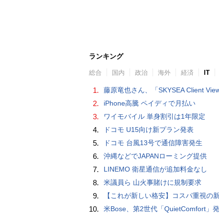
ランキング
総合
国内
政治
海外
経済
IT
1.
藤原竜也さん、「SKYSEA Client View」新CMで「AI労務改善」をアピール 働き方をAIが分析したら「すぐに休んで」と
2.
iPhone高騰 ペイディで月払い
3.
ワイモバイル 単身割引は1年限定
4.
ドコモ U15向け新プラン発表
5.
ドコモ 台風13号で通信障害発生
6.
沖縄などでJAPANローミング提供
7.
LINEMO 衛星通信が追加料金なし
8.
米議員ら 山火事賭けに規制要求
9.
【これが新しい格安】コスパ重視の新CPUを搭載した「 Beelink EQi Wildcat Lake Core 3 304」をレビューします。なんと10G LANも
10.
米Bose、第2世代「QuietComfort」発表 ノイキャン強化、メガネ着用時の低下