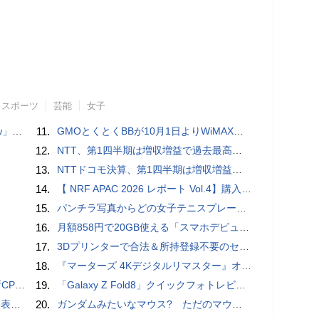
スポーツ
芸能
女子
言われる？
11.
GMOとくとくBBが10月1日よりWiMAXなど月額605円値上げ！全6種の重要変更を徹底解説
12.
NTT、第1四半期は増収増益で過去最高 IOWNや分散GPUの取り組みを説明
13.
NTTドコモ決算、第1四半期は増収増益 通信収入に底打ちの兆し、金融・AIを強化
14.
【 NRF APAC 2026 レポート Vol.4】購入の瞬間に眠る価値 Transaction Momentとリテールの次の成長戦略
15.
パンチラ写真からどの女子テニスプレーヤーのものなのか当てるクイズ「Tennis Upskirts」
16.
月額858円で20GB使える「スマホデビュープラン U15」ドコモが提供、ahamoも割引になる親子割も
17.
3Dプリンターで合法＆所持登録不要のセミオートマチック銃を自作、発砲試験にも成功した猛者が登場
18.
『マーターズ 4Kデジタルリマスター』オールナイト上映、鬼畜な併映作品が決定 全部観たら“生還証”をプレゼント［ホラー通信］
搭載していますよ
19.
「Galaxy Z Fold8」クイックフォトレビュー
を抑制
20.
ガンダムみたいなマウス? ただのマウスとは違うのだよ1944通りの形状に変更できる驚異のマウス