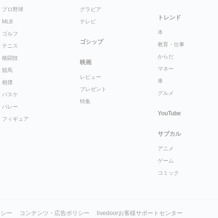
プロ野球
グラビア
トレンド
MLB
テレビ
本
ゴルフ
ゴシップ
教育・仕事
テニス
からだ
格闘技
映画
マネー
競馬
レビュー
車
相撲
プレゼント
グルメ
バスケ
特集
バレー
YouTube
フィギュア
サブカル
アニメ
ゲーム
コミック
リシー
コンテンツ・広告ポリシー
livedoorお客様サポートセンター