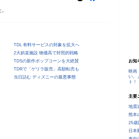
た。
TDL 有料サービスの対象を拡大へ
2大娯楽施設 物価高で対照的戦略
TDSの新作ポップコーンを大絶賛
お知
TDRで「ゲリラ販売」高額転売も
映画
い。
当日詰む ディズニーの最悪事態
ト！
主要
地震速
熊本
25
日本
車中