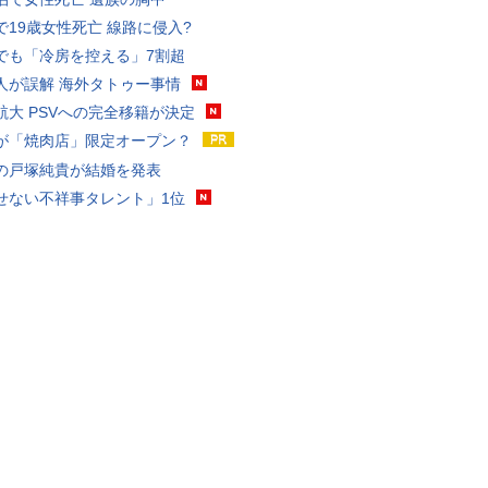
で19歳女性死亡 線路に侵入?
でも「冷房を控える」7割超
人が誤解 海外タトゥー事情
航大 PSVへの完全移籍が決定
が「焼肉店」限定オープン？
の戸塚純貴が結婚を発表
せない不祥事タレント」1位