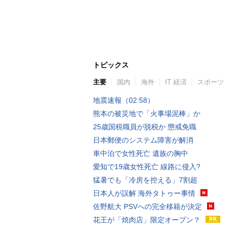
トピックス
主要
国内
海外
IT 経済
スポーツ
地震速報（02:58）
熊本の被災地で「火事場泥棒」か
25歳国税職員が脱税か 懲戒免職
日本郵便のシステム障害が解消
車中泊で女性死亡 遺族の胸中
愛知で19歳女性死亡 線路に侵入?
猛暑でも「冷房を控える」7割超
日本人が誤解 海外タトゥー事情
佐野航大 PSVへの完全移籍が決定
花王が「焼肉店」限定オープン？