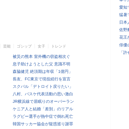
愛知
猛暑
日本
佐野
花王
俳優
芸能
ゴシップ
女子
トレンド
「許
被災の熊本 室外機の窃盗相次ぐ
息子助けようとした父 意識不明
森脇健児 絶頂期は年収「1億円」
長友、FC東京で現役続行を宣言
スクバル「デトロイト戻りたい」
八村、バスケ代表活動の思い激白
JR横浜線で居眠りのオーバーラン
ケニア人と結婚「差別」のリアル
ラグビー選手が熱中症で倒れ死亡
韓国サッカー協会が疑惑巡り謝罪