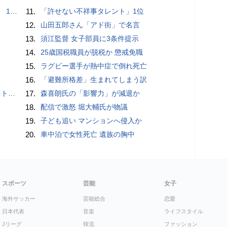
で誘い出し
11.
「許せない不祥事タレント」1位
12.
山田五郎さん「アド街」で名言
13.
須江監督 女子部員に3条件提示
14.
25歳国税職員が脱税か 懲戒免職
15.
ラグビー選手が熱中症で倒れ死亡
16.
「避難所格差」生まれてしまう訳
岡山県警
17.
森喜朗氏の「影響力」が減退か
18.
配信で激怒 堀大輔氏が物議
19.
子ども追い マンションへ侵入か
20.
車中泊で女性死亡 遺族の胸中
スポーツ
芸能
女子
海外サッカー
芸能総合
恋愛
日本代表
音楽
ライフスタイル
Jリーグ
韓流
ファッション