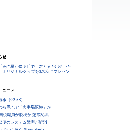
らせ
『あの星が降る丘で、君とまた出会いた
』オリジナルグッズを3名様にプレゼン
ニュース
報（02:58）
の被災地で「火事場泥棒」か
歳国税職員が脱税か 懲戒免職
郵便のシステム障害が解消
泊で女性死亡 遺族の胸中