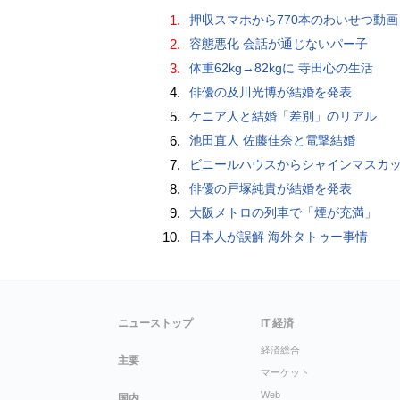
1.
押収スマホから770本のわいせつ動画 15歳少女に酒と薬飲ませ性的暴行か 54歳男を再逮捕 「薬もありますよ」とSNS
2.
容態悪化 会話が通じないパー子
3.
体重62kg→82kgに 寺田心の生活
4.
俳優の及川光博が結婚を発表
5.
ケニア人と結婚「差別」のリアル
6.
池田直人 佐藤佳奈と電撃結婚
7.
ビニールハウスからシャインマスカット約200房を盗んだ疑い ネットで販売か 無職の男（42）逮捕 
8.
俳優の戸塚純貴が結婚を発表
9.
大阪メトロの列車で「煙が充満」
10.
日本人が誤解 海外タトゥー事情
ニューストップ
IT 経済
経済総合
主要
マーケット
Web
国内