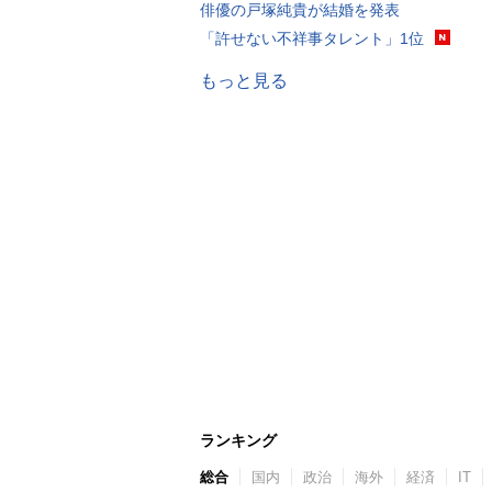
俳優の戸塚純貴が結婚を発表
「許せない不祥事タレント」1位
もっと見る
ランキング
総合
国内
政治
海外
経済
IT