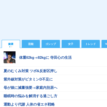
健康
芸能
ゴシップ
女子
トレンド
Y
体重62kg→82kgに 寺田心の生活
夏のむくみ対策 ツボ&反射区押し
紫外線対策がビタミンD不足に
母が娘に減量強要→家庭内別居へ
睡眠時の悩みを解消する過ごし方
運動より代謝 人体の省エネ戦略