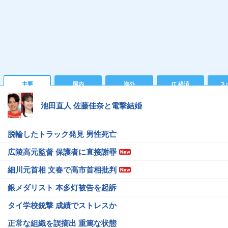
主要
国内
海外
IT 経済
ス
池田直人 佐藤佳奈と電撃結婚
脱輪したトラック発見 男性死亡
広陵高元監督 保護者に直接謝罪
細川元首相 文春で高市首相批判
銀メダリスト 本多灯被告を起訴
タイ学校銃撃 成績でストレスか
正常な組織を誤摘出 重篤な状態