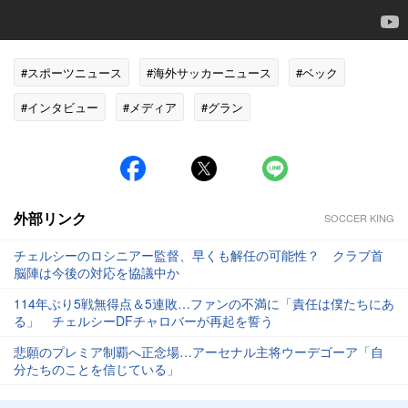
#スポーツニュース
#海外サッカーニュース
#ベック
#インタビュー
#メディア
#グラン
#ダニー・ウェルベック
外部リンク
SOCCER KING
チェルシーのロシニアー監督、早くも解任の可能性？ クラブ首
脳陣は今後の対応を協議中か
114年ぶり5戦無得点＆5連敗…ファンの不満に「責任は僕たちにあ
る」 チェルシーDFチャロバーが再起を誓う
悲願のプレミア制覇へ正念場…アーセナル主将ウーデゴーア「自
分たちのことを信じている」