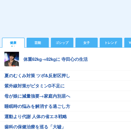
健康
芸能
ゴシップ
女子
トレンド
Y
体重62kg→82kgに 寺田心の生活
夏のむくみ対策 ツボ&反射区押し
紫外線対策がビタミンD不足に
母が娘に減量強要→家庭内別居へ
睡眠時の悩みを解消する過ごし方
運動より代謝 人体の省エネ戦略
歯科の保健治療を巡る「大嘘」