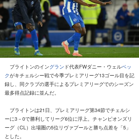
ブライトンのイン
グラン
ド代表FWダニー・ウェル
ベッ
ク
がキチェルシー戦で今季プレミアリーグ13ゴール目を記
録し、同クラブの選手によるプレミアリーグでのシーズン
最多得点記録に並んだ。
ブライトンは21日、プレミアリーグ第34節でチェルシ
ーに3－0で勝利してリーグ6位に浮上。チャンピオンズリ
ーグ（CL）出場圏の5位リヴァプールと勝ち点差を「5」
とした。