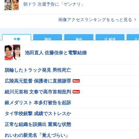
朝ドラ 次週予告に「ゲンナリ」
画像アクセスランキングをもっと見る
主要
国内
海外
IT 経済
ス
池田直人 佐藤佳奈と電撃結婚
脱輪したトラック発見 男性死亡
広陵高元監督 保護者に直接謝罪
細川元首相 文春で高市首相批判
銀メダリスト 本多灯被告を起訴
タイ学校銃撃 成績でストレスか
正常な組織を誤摘出 重篤な状態
れいわの新党名「覚えづらい」