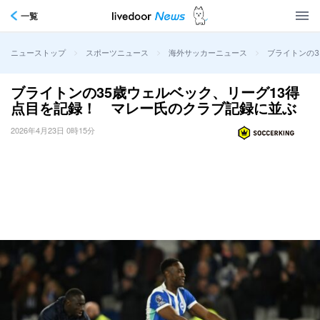
一覧
>
>
>
ブライトンの3
ニューストップ
スポーツニュース
海外サッカーニュース
ブライトンの35歳ウェルベック、リーグ13得
点目を記録！ マレー氏のクラブ記録に並ぶ
2026年4月23日 0時15分