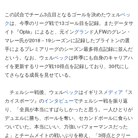
この試合でチーム3点目となるゴールを決めたウェル
ベッ
ク
は、今季のリーグ戦で13ゴール目を記録。またデータサ
イト『Opta』によると、元イン
グラン
ド人FWのグレン・
マレー氏が2018－19シーズンに記録したブライトンの選
手によるプレミアリーグのシーズン最多得点記録に並んだ
という。なお、ウェル
ベック
は昨季にも自身のキャリアハ
イを更新するリーグ戦10得点を記録しており、30代にし
てさらなる成長を見せている。
チェルシー戦後、ウェル
ベック
はイギリス
メディア
『ス
カイスポーツ』の
インタビュー
でチェルシー戦を振り返
り、「全員が本当にすばらしかったと思う。一人ひとりが
デュエルに勝ち、ボールを奪い、セカンドボールに食らい
ついていた。本当にいい、力強いパフォーマンスだった
よ」とチームメイトの戦いぶりを称え、「3得点とクリー