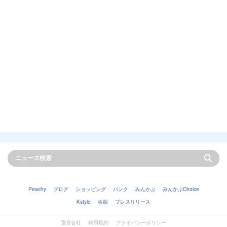
Peachy
ブログ
ショッピング
バンク
みんかぶ
みんかぶChoice
Kstyle
株探
プレスリリース
運営会社
利用規約
プライバシーポリシー