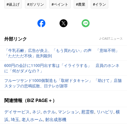
#値上げ
#ガソリン
#ペイント
#農業
#イラン
#民主党
外部リンク
J-CASTニュース
「牛乳石鹸」広告が炎上、「もう買わない」の声 「意味不明」
「ただただ不快」批判殺到
600円の会計に1100円出す客は「イライラする」 店員のホンネ
に「何がダメなの？」
フルーツサンド1000個製造も「取材ドタキャン」 「助けて」店舗
スタッフの悲鳴拡散、日テレが謝罪
関連情報（BiZ PAGE＋）
デイサービス
,
ネジ
,
ホテル
,
マンション
,
慰霊祭
,
リハビリ
,
横
浜
,
埼玉
,
老人ホーム
,
射出成形機