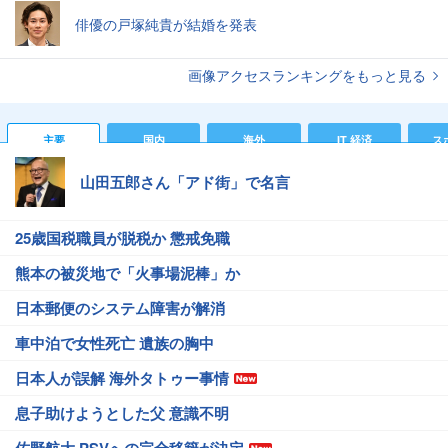
俳優の戸塚純貴が結婚を発表
画像アクセスランキングをもっと見る
主要
国内
海外
IT 経済
ス
山田五郎さん「アド街」で名言
25歳国税職員が脱税か 懲戒免職
熊本の被災地で「火事場泥棒」か
日本郵便のシステム障害が解消
車中泊で女性死亡 遺族の胸中
日本人が誤解 海外タトゥー事情
息子助けようとした父 意識不明
佐野航大 PSVへの完全移籍が決定