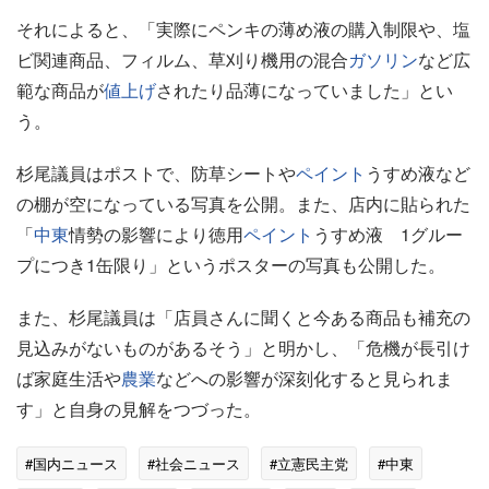
それによると、「実際にペンキの薄め液の購入制限や、塩
ビ関連商品、フィルム、草刈り機用の混合
ガソリン
など広
範な商品が
値上げ
されたり品薄になっていました」とい
う。
杉尾議員はポストで、防草シートや
ペイント
うすめ液など
の棚が空になっている写真を公開。また、店内に貼られた
「
中東
情勢の影響により徳用
ペイント
うすめ液 1グルー
プにつき1缶限り」というポスターの写真も公開した。
また、杉尾議員は「店員さんに聞くと今ある商品も補充の
見込みがないものがあるそう」と明かし、「危機が長引け
ば家庭生活や
農業
などへの影響が深刻化すると見られま
す」と自身の見解をつづった。
#国内ニュース
#社会ニュース
#立憲民主党
#中東