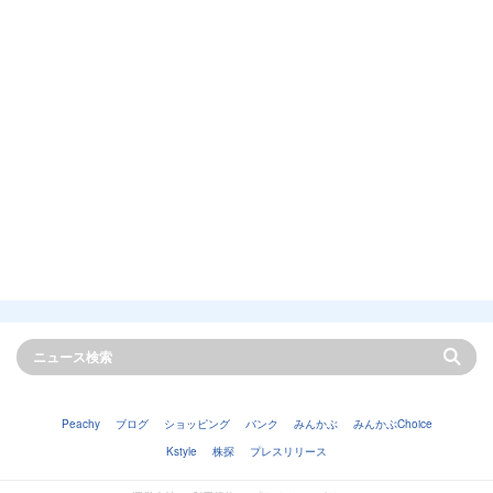
Peachy
ブログ
ショッピング
バンク
みんかぶ
みんかぶChoice
Kstyle
株探
プレスリリース