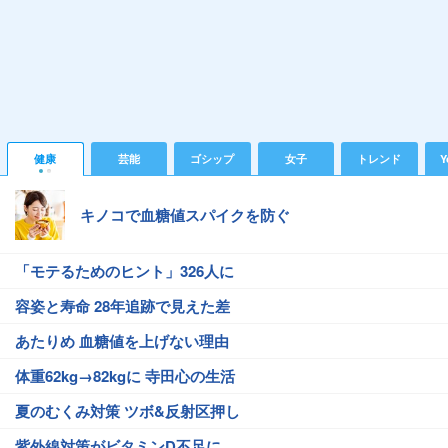
健康
芸能
ゴシップ
女子
トレンド
Y
キノコで血糖値スパイクを防ぐ
「モテるためのヒント」326人に
容姿と寿命 28年追跡で見えた差
あたりめ 血糖値を上げない理由
体重62kg→82kgに 寺田心の生活
夏のむくみ対策 ツボ&反射区押し
紫外線対策がビタミンD不足に