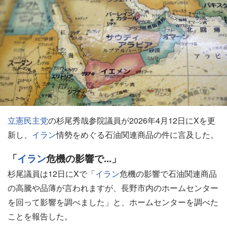
立憲民主党
の杉尾秀哉参院議員が2026年4月12日にXを更
新し、
イラン
情勢をめぐる石油関連商品の件に言及した。
「
イラン
危機の影響で...」
杉尾議員は12日にXで「
イラン
危機の影響で石油関連商品
の高騰や品薄が言われますが、長野市内のホームセンター
を回って影響を調べました」と、ホームセンターを調べた
ことを報告した。