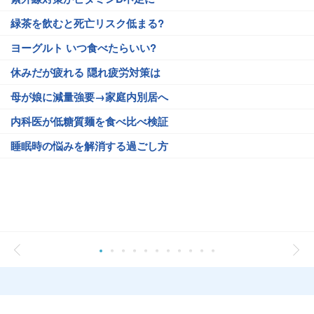
緑茶を飲むと死亡リスク低まる?
ヨーグルト いつ食べたらいい?
休みだが疲れる 隠れ疲労対策は
母が娘に減量強要→家庭内別居へ
内科医が低糖質麺を食べ比べ検証
睡眠時の悩みを解消する過ごし方