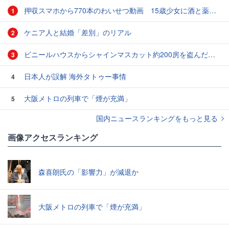
押収スマホから770本のわいせつ動画 15歳少女に酒と薬飲ませ性的暴行か 54歳男を再逮捕 「薬もありますよ」とSNSで誘い出し
1
ケニア人と結婚「差別」のリアル
2
ビニールハウスからシャインマスカット約200房を盗んだ疑い ネットで販売か 無職の男（42）逮捕 岡山県警
3
日本人が誤解 海外タトゥー事情
4
大阪メトロの列車で「煙が充満」
5
国内ニュースランキングをもっと見る
画像アクセスランキング
森喜朗氏の「影響力」が減退か
大阪メトロの列車で「煙が充満」