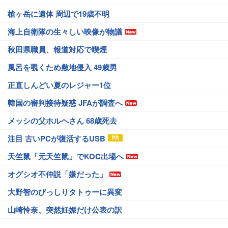
槍ヶ岳に遺体 周辺で19歳不明
海上自衛隊の生々しい映像が物議
秋田県職員、報道対応で喫煙
風呂を覗くため敷地侵入 49歳男
正直しんどい夏のレジャー1位
韓国の審判接待疑惑 JFAが調査へ
メッシの父ホルヘさん 68歳死去
注目 古いPCが復活するUSB
天竺鼠「元天竺鼠」でKOC出場へ
オグシオ不仲説「嫌だった」
大野智のびっしりタトゥーに異変
山崎怜奈、突然妊娠だけ公表の訳