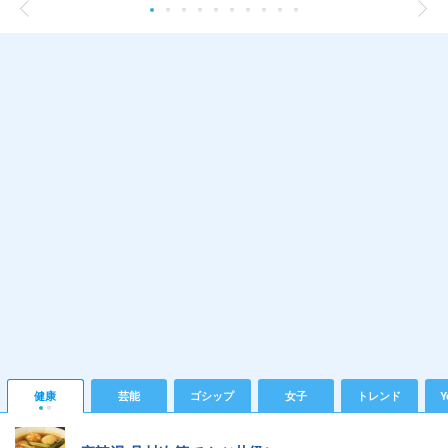
健康
芸能
ゴシップ
女子
トレンド
Y