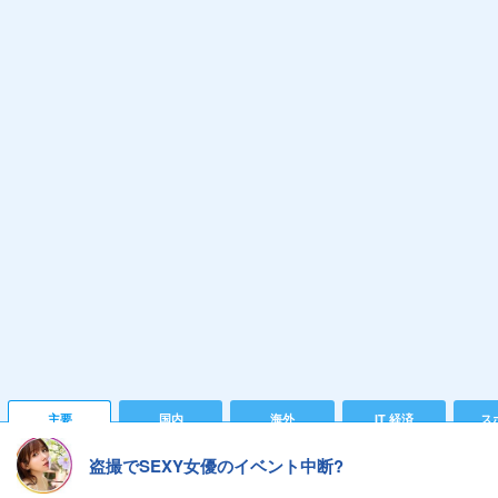
主要
国内
海外
IT 経済
ス
盗撮でSEXY女優のイベント中断?