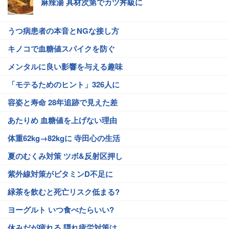
麻辣湯 具材次第でカツ丼級に
うつ病患者の本音とNGな接し方
キノコで血糖値スパイクを防ぐ
メンタルに良い影響を与える趣味
「モテるためのヒント」326人に
容姿と寿命 28年追跡で見えた差
あたりめ 血糖値を上げない理由
体重62kg→82kgに 寺田心の生活
夏のむくみ対策 ツボ&反射区押し
紫外線対策がビタミンD不足に
緑茶を飲むと死亡リスク低まる?
ヨーグルト いつ食べたらいい?
休みだが疲れる 隠れ疲労対策は