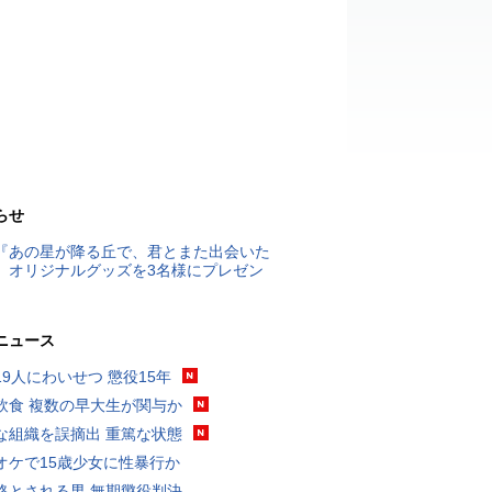
らせ
『あの星が降る丘で、君とまた出会いた
』オリジナルグッズを3名様にプレゼン
ニュース
19人にわいせつ 懲役15年
飲食 複数の早大生が関与か
な組織を誤摘出 重篤な状態
オケで15歳少女に性暴行か
格とされる男 無期懲役判決