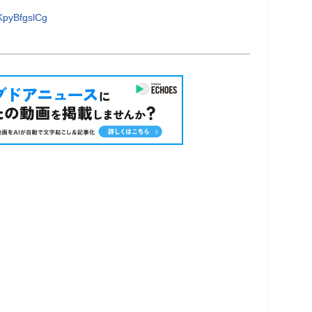
pyBfgslCg