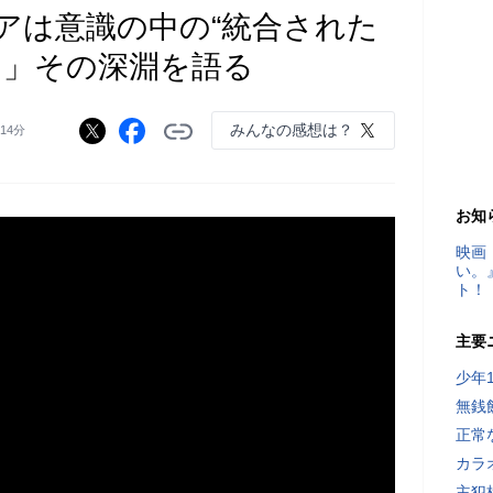
アは意識の中の“統合された
る」その深淵を語る
みんなの感想は？
時14分
お知
映画
い。
ト！
主要
少年
無銭
正常
カラ
主犯