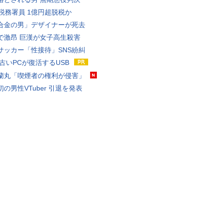
代税務署員 1億円超脱税か
合金の男」デザイナーが死去
で激昂 巨漢が女子高生殺害
サッカー「性接待」SNS紛糾
 古いPCが復活するUSB
蘭丸「喫煙者の権利が侵害」
の男性VTuber 引退を発表