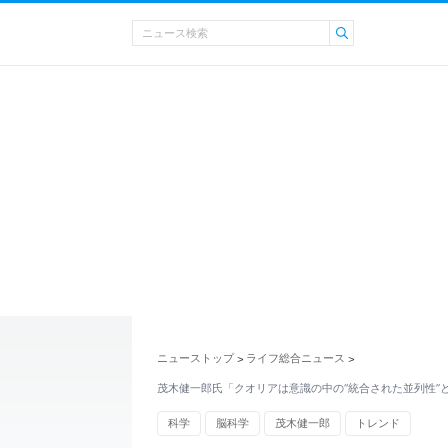
ニューストップ
ライフ総合ニュース
>
>
茂木健一郎氏「クオリアは意識の中の“統合された並列性”
科学
脳科学
茂木健一郎
トレンド