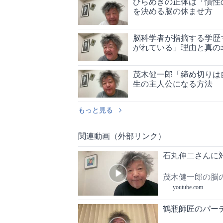
ひらめきの正体は「慣性
を決める脳の休ませ方
脳科学者が指摘する学歴
がれている」理由と真の
茂木健一郎「締め切りは
生の主人公になる方法
もっと見る
関連動画（外部リンク）
石丸伸二さんに
茂木健一郎の脳
youtube.com
鶴瓶師匠のパー