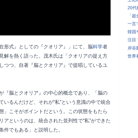
20
「超
一言
韓国
注目
在形式』としての『クオリア』」にて、脳
科学
者
岸谷
見解を熱く語った。茂木氏は「クオリアの捉え方
世界初
しつつ、自著『脳とクオリア』で提唱しているユ
が『脳とクオリア』の中心的概念であり、「脳の
ているんだけど、それが“私”という意識の中で統合
態」こそがポイントだという。この状態をもたら
リアというのは、統合された並列性で“私”ができた
条件でもある」と説明した。