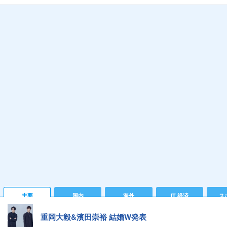
主要
国内
海外
IT 経済
ス
重岡大毅&濱田崇裕 結婚W発表