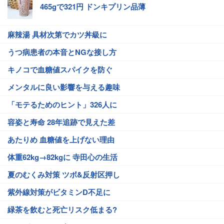
465gで321円 ドンキプリン品薄
麻辣湯 具材次第でカツ丼級に
うつ病患者の本音とNGな接し方
キノコで血糖値スパイクを防ぐ
メンタルに良い影響を与える趣味
「モテるためのヒント」326人に
容姿と寿命 28年追跡で見えた差
あたりめ 血糖値を上げない理由
体重62kg→82kgに 寺田心の生活
夏のむくみ対策 ツボ&反射区押し
紫外線対策がビタミンD不足に
緑茶を飲むと死亡リスク低まる?