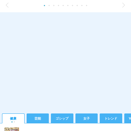
健康
芸能
ゴシップ
女子
トレンド
Y