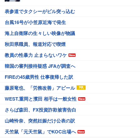
表参道でタクシーがビル突っ込む
台風16号が小笠原近海で発生
海上自衛隊の生々しい映像が物議
秋田県職員、報道対応で喫煙
教員の性暴力 止まらないワケ
韓国の審判接待疑惑 JFAが調査へ
FIREの45歳男性 仕事復帰した訳
藤原竜也、「労務改善」アピール
WEST.重岡と濱田 相手は一般女性
さらば森田、FX投資詐欺被害告白
山崎怜奈、突然妊娠だけ公表の訳
天竺鼠「元天竺鼠」でKOC出場へ