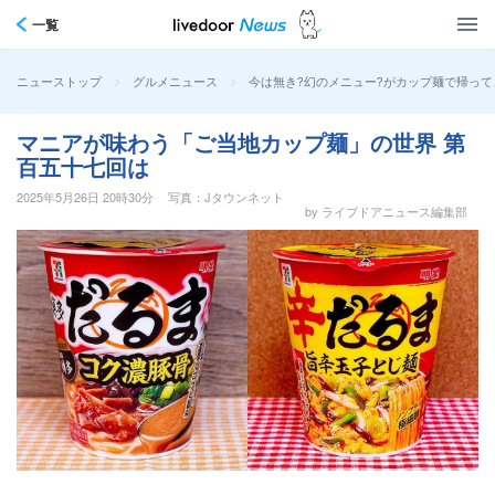
一覧
>
>
今は無き?幻のメニュー?がカップ麺で帰っ
ニューストップ
グルメニュース
マニアが味わう「ご当地カップ麺」の世界 第
百五十七回は
2025年5月26日 20時30分
写真：Jタウンネット
by ライブドアニュース編集部