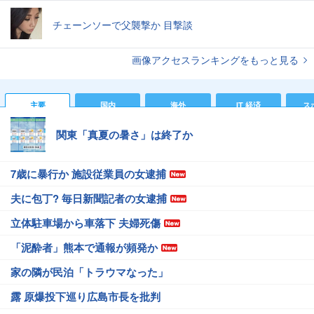
チェーンソーで父襲撃か 目撃談
画像アクセスランキングをもっと見る
主要
国内
海外
IT 経済
ス
関東「真夏の暑さ」は終了か
7歳に暴行か 施設従業員の女逮捕
夫に包丁? 毎日新聞記者の女逮捕
立体駐車場から車落下 夫婦死傷
「泥酔者」熊本で通報が頻発か
家の隣が民泊「トラウマなった」
露 原爆投下巡り広島市長を批判