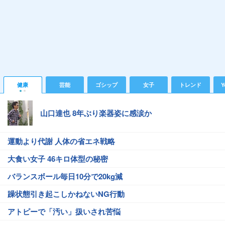
健康
芸能
ゴシップ
女子
トレンド
Y
山口達也 8年ぶり楽器姿に感涙か
運動より代謝 人体の省エネ戦略
大食い女子 46キロ体型の秘密
バランスボール毎日10分で20kg減
躁状態引き起こしかねないNG行動
アトピーで「汚い」扱いされ苦悩