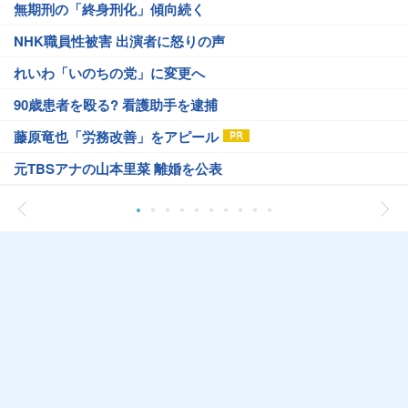
無期刑の「終身刑化」傾向続く
NHK職員性被害 出演者に怒りの声
れいわ「いのちの党」に変更へ
90歳患者を殴る? 看護助手を逮捕
藤原竜也「労務改善」をアピール
元TBSアナの山本里菜 離婚を公表