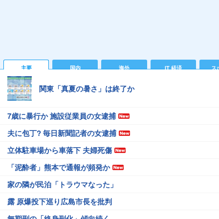
主要
国内
海外
IT 経済
ス
関東「真夏の暑さ」は終了か
7歳に暴行か 施設従業員の女逮捕
夫に包丁? 毎日新聞記者の女逮捕
立体駐車場から車落下 夫婦死傷
「泥酔者」熊本で通報が頻発か
家の隣が民泊「トラウマなった」
露 原爆投下巡り広島市長を批判
無期刑の「終身刑化」傾向続く