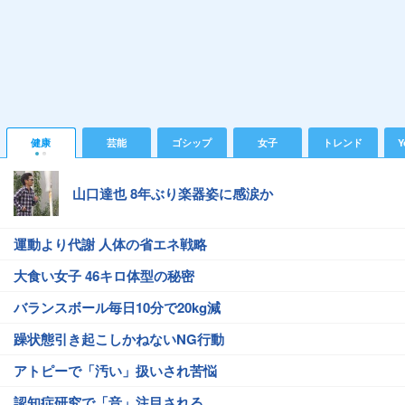
健康
芸能
ゴシップ
女子
トレンド
Y
山口達也 8年ぶり楽器姿に感涙か
運動より代謝 人体の省エネ戦略
大食い女子 46キロ体型の秘密
バランスボール毎日10分で20kg減
躁状態引き起こしかねないNG行動
アトピーで「汚い」扱いされ苦悩
認知症研究で「音」注目される