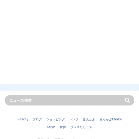
Peachy
ブログ
ショッピング
バンク
みんかぶ
みんかぶChoice
Kstyle
株探
プレスリリース