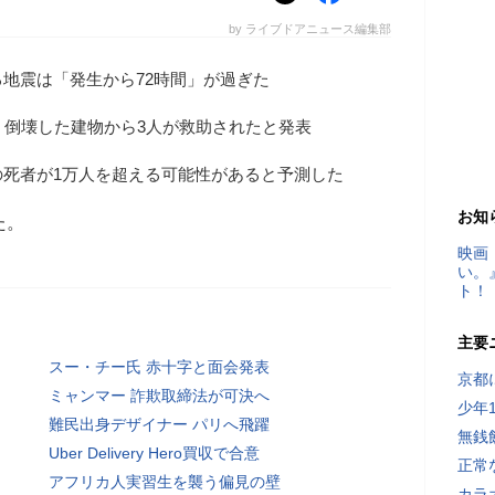
by ライブドアニュース編集部
地震は「発生から72時間」が過ぎた
、倒壊した建物から3人が救助されたと発表
の死者が1万人を超える可能性があると予測した
お知
た。
映画
い。
ト！
主要
スー・チー氏 赤十字と面会発表
京都
ミャンマー 詐欺取締法が可決へ
少年
難民出身デザイナー パリへ飛躍
無銭
Uber Delivery Hero買収で合意
正常
アフリカ人実習生を襲う偏見の壁
カラ