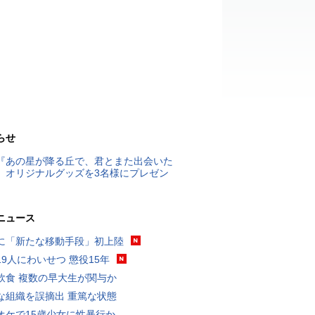
らせ
『あの星が降る丘で、君とまた出会いた
』オリジナルグッズを3名様にプレゼン
ニュース
に「新たな移動手段」初上陸
19人にわいせつ 懲役15年
飲食 複数の早大生が関与か
な組織を誤摘出 重篤な状態
オケで15歳少女に性暴行か