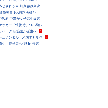
格とされる男 無期懲役判決
代税務署員 1億円超脱税か
で激昂 巨漢が女子高生殺害
サッカー「性接待」SNS紛糾
リパーク 新施設が誕生へ
キュメンタル」米国で初制作
蘭丸「喫煙者の権利が侵害」