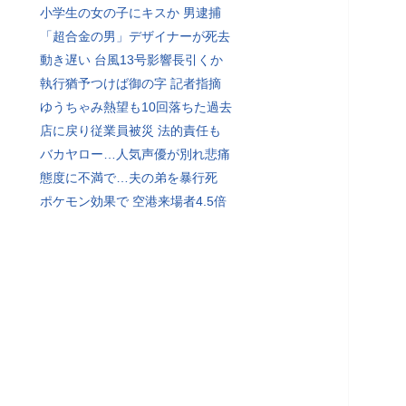
小学生の女の子にキスか 男逮捕
「超合金の男」デザイナーが死去
動き遅い 台風13号影響長引くか
執行猶予つけば御の字 記者指摘
ゆうちゃみ熱望も10回落ちた過去
店に戻り従業員被災 法的責任も
バカヤロー…人気声優が別れ悲痛
態度に不満で…夫の弟を暴行死
ポケモン効果で 空港来場者4.5倍