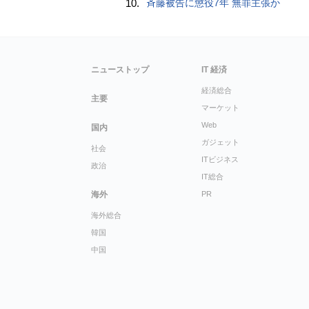
10.
斉藤被告に懲役7年 無罪主張か
ニューストップ
IT 経済
経済総合
主要
マーケット
Web
国内
ガジェット
社会
ITビジネス
政治
IT総合
海外
PR
海外総合
韓国
中国