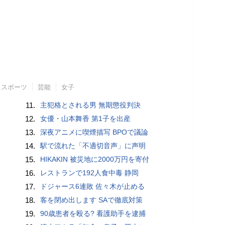
スポーツ
芸能
女子
11.
主犯格とされる男 無期懲役判決
12.
女優・山本舞香 第1子を出産
13.
深夜アニメに喫煙描写 BPOで議論
14.
駅で流れた「不適切音声」に声明
15.
HIKAKIN 被災地に2000万円を寄付
16.
レストランで192人食中毒 静岡
17.
ドジャース6連敗 佐々木が止める
18.
客を閉め出します SAで徹底対策
19.
90歳患者を殴る? 看護助手を逮捕