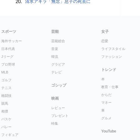
20.
清水アキラ「無念」息子の死去に
スポーツ
芸能
女子
海外サッカー
芸能総合
恋愛
日本代表
音楽
ライフスタイル
Jリーグ
韓流
ファッション
プロ野球
グラビア
トレンド
MLB
テレビ
本
ゴルフ
ゴシップ
教育・仕事
テニス
からだ
格闘技
映画
マネー
競馬
レビュー
車
相撲
プレゼント
グルメ
バスケ
特集
バレー
YouTube
フィギュア