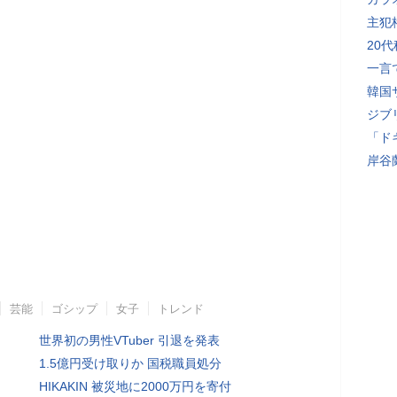
主犯
20
一言
韓国
ジブ
「ド
岸谷
芸能
ゴシップ
女子
トレンド
世界初の男性VTuber 引退を発表
1.5億円受け取りか 国税職員処分
HIKAKIN 被災地に2000万円を寄付