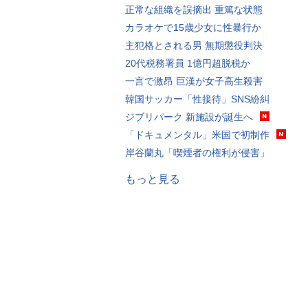
正常な組織を誤摘出 重篤な状態
カラオケで15歳少女に性暴行か
主犯格とされる男 無期懲役判決
20代税務署員 1億円超脱税か
一言で激昂 巨漢が女子高生殺害
韓国サッカー「性接待」SNS紛糾
ジブリパーク 新施設が誕生へ
「ドキュメンタル」米国で初制作
岸谷蘭丸「喫煙者の権利が侵害」
もっと見る