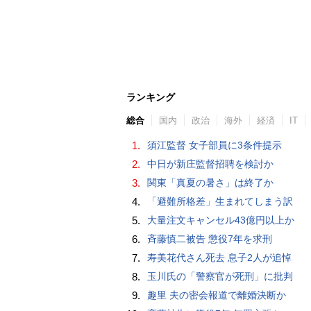
ランキング
総合
国内
政治
海外
経済
IT
1.
須江監督 女子部員に3条件提示
2.
中日が新庄監督招聘を検討か
3.
関東「真夏の暑さ」は終了か
4.
「避難所格差」生まれてしまう訳
5.
大量注文キャンセル43億円以上か
6.
斉藤慎二被告 懲役7年を求刑
7.
寿美花代さん死去 息子2人が追悼
8.
玉川氏の「警察官が死刑」に批判
9.
趣里 夫の密会報道で離婚決断か