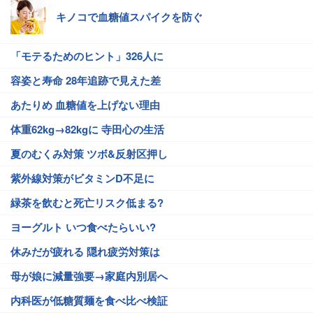
キノコで血糖値スパイクを防ぐ
「モテるためのヒント」326人に
容姿と寿命 28年追跡で見えた差
あたりめ 血糖値を上げない理由
体重62kg→82kgに 寺田心の生活
夏のむくみ対策 ツボ&反射区押し
紫外線対策がビタミンD不足に
緑茶を飲むと死亡リスク低まる?
ヨーグルト いつ食べたらいい?
休みだが疲れる 隠れ疲労対策は
母が娘に減量強要→家庭内別居へ
内科医が低糖質麺を食べ比べ検証