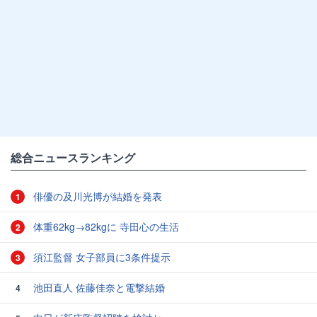
総合ニュースランキング
俳優の及川光博が結婚を発表
1
体重62kg→82kgに 寺田心の生活
2
須江監督 女子部員に3条件提示
3
池田直人 佐藤佳奈と電撃結婚
4