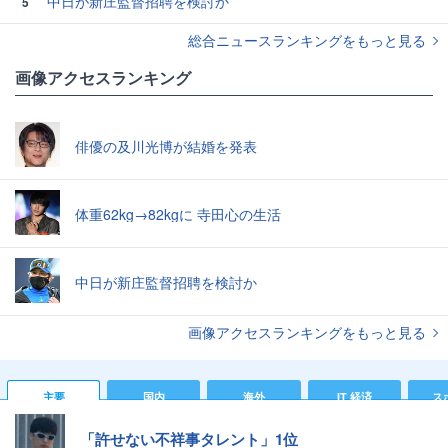
中日が新庄監督招聘を検討か
5
総合ニュースランキングをもっと見る
画像アクセスランキング
俳優の及川光博が結婚を発表
体重62kg→82kgに 寺田心の生活
中日が新庄監督招聘を検討か
画像アクセスランキングをもっと見る
主要
国内
海外
IT 経済
ス
「許せない不祥事タレント」1位