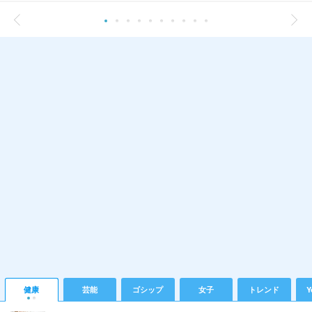
健康
芸能
ゴシップ
女子
トレンド
Y