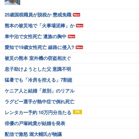
25歳国税職員が脱税か 懲戒免職
熊本の被災地で「火事場泥棒」か
車中泊で女性死亡 遺族の胸中
愛知で19歳女性死亡 線路に侵入?
被災の熊本 室外機の窃盗相次ぐ
息子助けようとした父 意識不明
猛暑でも「冷房を控える」7割超
ケニア人と結婚「差別」のリアル
ラグビー選手が熱中症で倒れ死亡
レンタカー予約 10万円分当たる
俳優の戸塚純貴が結婚を発表
配信で激怒 堀大輔氏が物議