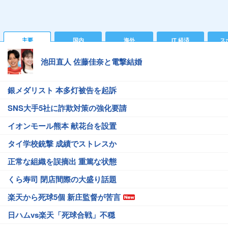
主要
国内
海外
IT 経済
ス
池田直人 佐藤佳奈と電撃結婚
銀メダリスト 本多灯被告を起訴
SNS大手5社に詐欺対策の強化要請
イオンモール熊本 献花台を設置
タイ学校銃撃 成績でストレスか
正常な組織を誤摘出 重篤な状態
くら寿司 閉店間際の大盛り話題
楽天から死球5個 新庄監督が苦言
日ハムvs楽天「死球合戦」不穏