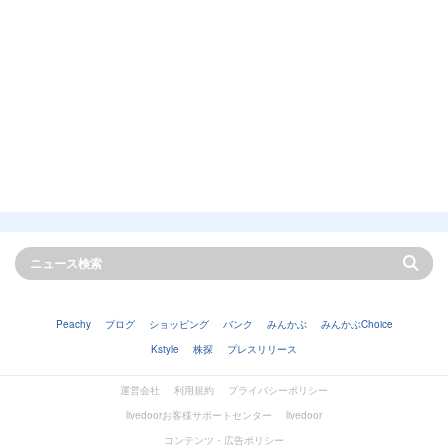
Peachy
ブログ
ショッピング
バンク
みんかぶ
みんかぶChoice
Kstyle
株探
プレスリリース
運営会社
利用規約
プライバシーポリシー
livedoorお客様サポートセンター
livedoor
コンテンツ・広告ポリシー