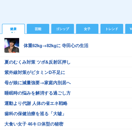
健康
芸能
ゴシップ
女子
トレンド
Y
体重62kg→82kgに 寺田心の生活
夏のむくみ対策 ツボ&反射区押し
紫外線対策がビタミンD不足に
母が娘に減量強要→家庭内別居へ
睡眠時の悩みを解消する過ごし方
運動より代謝 人体の省エネ戦略
歯科の保健治療を巡る「大嘘」
大食い女子 46キロ体型の秘密