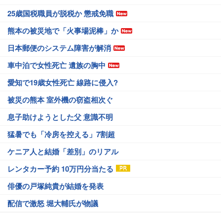
25歳国税職員が脱税か 懲戒免職
熊本の被災地で「火事場泥棒」か
日本郵便のシステム障害が解消
車中泊で女性死亡 遺族の胸中
愛知で19歳女性死亡 線路に侵入?
被災の熊本 室外機の窃盗相次ぐ
息子助けようとした父 意識不明
猛暑でも「冷房を控える」7割超
ケニア人と結婚「差別」のリアル
レンタカー予約 10万円分当たる
俳優の戸塚純貴が結婚を発表
配信で激怒 堀大輔氏が物議