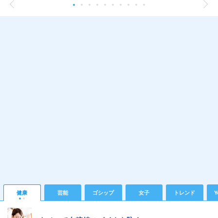
健康
芸能
ゴシップ
女子
トレンド
Y