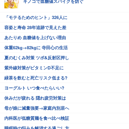
キノコで血糖値スパイクを防ぐ
「モテるためのヒント」326人に
容姿と寿命 28年追跡で見えた差
あたりめ 血糖値を上げない理由
体重62kg→82kgに 寺田心の生活
夏のむくみ対策 ツボ&反射区押し
紫外線対策がビタミンD不足に
緑茶を飲むと死亡リスク低まる?
ヨーグルト いつ食べたらいい?
休みだが疲れる 隠れ疲労対策は
母が娘に減量強要→家庭内別居へ
内科医が低糖質麺を食べ比べ検証
睡眠時の悩みを解消する過ごし方