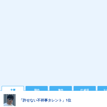
主要
国内
海外
IT 経済
ス
「許せない不祥事タレント」1位