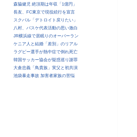
森脇健児 絶頂期は年収「1億円」
長友、FC東京で現役続行を宣言
スクバル「デトロイト戻りたい」
八村、バスケ代表活動の思い激白
JR横浜線で居眠りのオーバーラン
ケニア人と結婚「差別」のリアル
ラグビー選手が熱中症で倒れ死亡
韓国サッカー協会が疑惑巡り謝罪
大倉忠義「鳥貴族」実父と初共演
池袋暴走事故 加害者家族の苦悩