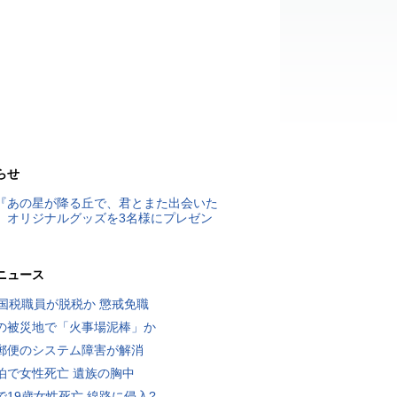
らせ
『あの星が降る丘で、君とまた出会いた
』オリジナルグッズを3名様にプレゼン
ニュース
歳国税職員が脱税か 懲戒免職
の被災地で「火事場泥棒」か
郵便のシステム障害が解消
泊で女性死亡 遺族の胸中
で19歳女性死亡 線路に侵入?