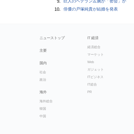
9.
巨人のベテラン左腕が「密会」か
10.
俳優の戸塚純貴が結婚を発表
ニューストップ
IT 経済
経済総合
主要
マーケット
Web
国内
ガジェット
社会
ITビジネス
政治
IT総合
海外
PR
海外総合
韓国
中国