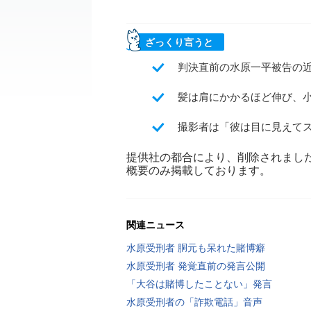
ざっくり言うと
判決直前の水原一平被告の
髪は肩にかかるほど伸び、小
撮影者は「彼は目に見えて
提供社の都合により、削除されまし
概要のみ掲載しております。
関連ニュース
水原受刑者 胴元も呆れた賭博癖
水原受刑者 発覚直前の発言公開
「大谷は賭博したことない」発言
水原受刑者の「詐欺電話」音声