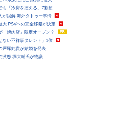
でも「冷房を控える」7割超
人が誤解 海外タトゥー事情
航大 PSVへの完全移籍が決定
が「焼肉店」限定オープン？
せない不祥事タレント」1位
の戸塚純貴が結婚を発表
で激怒 堀大輔氏が物議