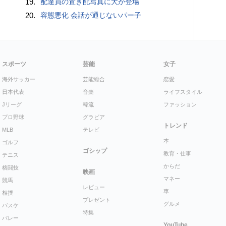
19.
配達員の置き配写真に犬が登場
20.
容態悪化 会話が通じないパー子
スポーツ
芸能
女子
海外サッカー
芸能総合
恋愛
日本代表
音楽
ライフスタイル
Jリーグ
韓流
ファッション
プロ野球
グラビア
トレンド
MLB
テレビ
本
ゴルフ
ゴシップ
教育・仕事
テニス
からだ
格闘技
映画
マネー
競馬
レビュー
車
相撲
プレゼント
グルメ
バスケ
特集
バレー
YouTube