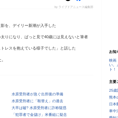
by ライブドアニュース編集部
近影を、デイリー新潮が入手した
太りになり、ぱっと見で40歳には見えないと筆者
ストレスを抱えている様子でした」と話した
お知
た。
映画
い。
ト！
主要
25
水原受刑者が急ぐ出所後の準備
熊本
水原受刑者に「鞍替え」の過去
日本
大卒は嘘? 水原受刑者に詐称疑惑
車中
「犯罪者で金儲け」米番組に疑念
愛知