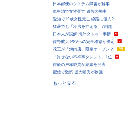
日本郵便のシステム障害が解消
車中泊で女性死亡 遺族の胸中
愛知で19歳女性死亡 線路に侵入?
猛暑でも「冷房を控える」7割超
日本人が誤解 海外タトゥー事情
佐野航大 PSVへの完全移籍が決定
花王が「焼肉店」限定オープン？
「許せない不祥事タレント」1位
俳優の戸塚純貴が結婚を発表
配信で激怒 堀大輔氏が物議
もっと見る