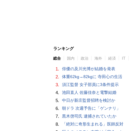
ランキング
総合
国内
政治
海外
経済
IT
1.
俳優の及川光博が結婚を発表
2.
体重62kg→82kgに 寺田心の生活
3.
須江監督 女子部員に3条件提示
4.
池田直人 佐藤佳奈と電撃結婚
5.
中日が新庄監督招聘を検討か
6.
朝ドラ 次週予告に「ゲンナリ」
7.
黒木啓司氏 逮捕されていたか
8.
「絶対に奇形生まれる」医師反対