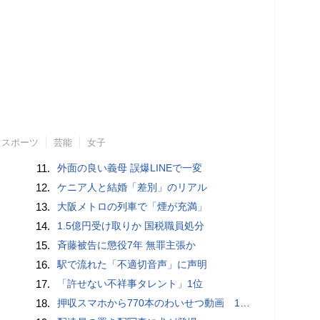
スポーツ
芸能
女子
11.
外面の良い義母 誤爆LINEで一変
12.
ケニア人と結婚「差別」のリアル
13.
大阪メトロの列車で「煙が充満」
14.
1.5億円受け取りか 国税職員処分
15.
斉藤被告に懲役7年 無罪主張か
16.
駅で流れた「不適切音声」に声明
17.
「許せない不祥事タレント」1位
18.
押収スマホから770本のわいせつ動画 15歳少女に酒と薬飲ませ性的暴行か 54歳男を再逮捕 「薬もありますよ」とSNSで誘い出し