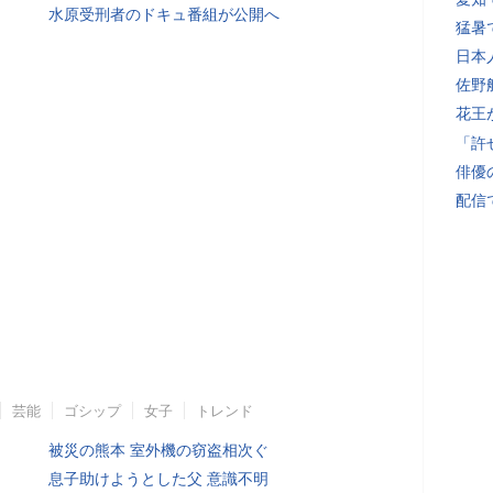
水原受刑者のドキュ番組が公開へ
猛暑
日本
佐野
花王
「許
俳優
配信
芸能
ゴシップ
女子
トレンド
被災の熊本 室外機の窃盗相次ぐ
息子助けようとした父 意識不明