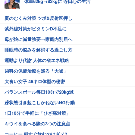
体重62kg→82kgに 寺田心の生活
夏のむくみ対策 ツボ&反射区押し
紫外線対策がビタミンD不足に
母が娘に減量強要→家庭内別居へ
睡眠時の悩みを解消する過ごし方
運動より代謝 人体の省エネ戦略
歯科の保健治療を巡る「大嘘」
大食い女子 46キロ体型の秘密
バランスボール毎日10分で20kg減
躁状態引き起こしかねないNG行動
1日10分で手軽に「ひざ痛対策」
キウイを食べる際の3つの注意点
コーヒー 朝すぐ飲むのはダメ?