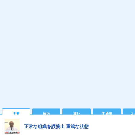
主要
国内
海外
IT 経済
ス
正常な組織を誤摘出 重篤な状態