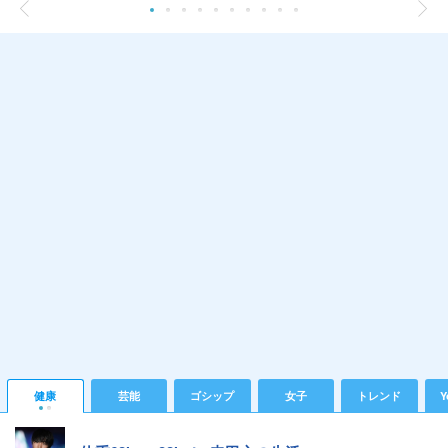
健康
芸能
ゴシップ
女子
トレンド
Y