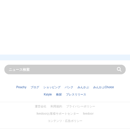
Peachy
ブログ
ショッピング
バンク
みんかぶ
みんかぶChoice
Kstyle
株探
プレスリリース
運営会社
利用規約
プライバシーポリシー
livedoorお客様サポートセンター
livedoor
コンテンツ・広告ポリシー