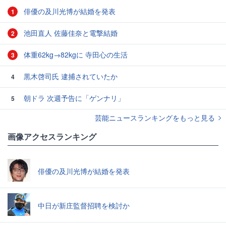
俳優の及川光博が結婚を発表
1
池田直人 佐藤佳奈と電撃結婚
2
体重62kg→82kgに 寺田心の生活
3
黒木啓司氏 逮捕されていたか
4
朝ドラ 次週予告に「ゲンナリ」
5
芸能ニュースランキングをもっと見る
画像アクセスランキング
俳優の及川光博が結婚を発表
中日が新庄監督招聘を検討か