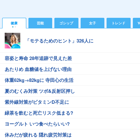
健康
芸能
ゴシップ
女子
トレンド
Y
「モテるためのヒント」326人に
容姿と寿命 28年追跡で見えた差
あたりめ 血糖値を上げない理由
体重62kg→82kgに 寺田心の生活
夏のむくみ対策 ツボ&反射区押し
紫外線対策がビタミンD不足に
緑茶を飲むと死亡リスク低まる?
ヨーグルト いつ食べたらいい?
休みだが疲れる 隠れ疲労対策は