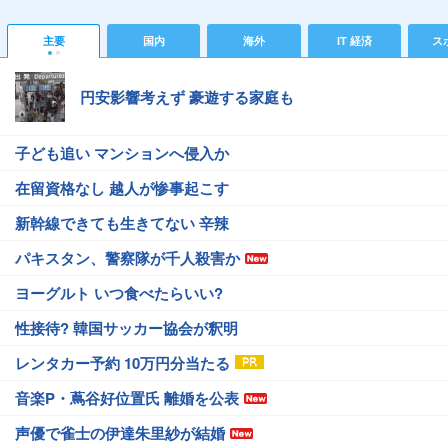
主要
国内
海外
IT 経済
ス
円安影響考えず 豪遊する家庭も
子ども追い マンションへ侵入か
在留資格なし 越人が惨事起こす
新幹線できても生きてない 辛辣
パキスタン、警察隊が千人殺害か
ヨーグルト いつ食べたらいい?
性接待? 韓国サッカー協会が釈明
レンタカー予約 10万円分当たる
音楽P・蔦谷好位置氏 離婚を公表
声優で雀士の伊達朱里紗が結婚