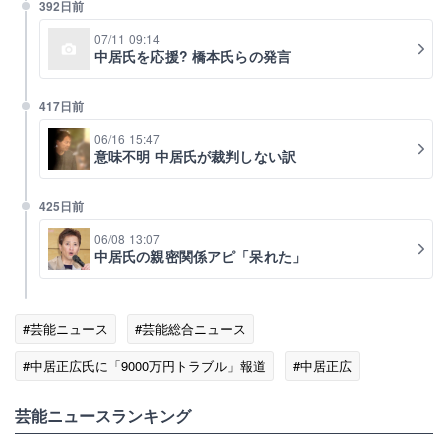
392日前
07/11 09:14
中居氏を応援? 橋本氏らの発言
417日前
06/16 15:47
意味不明 中居氏が裁判しない訳
425日前
06/08 13:07
中居氏の親密関係アピ「呆れた」
#芸能ニュース
#芸能総合ニュース
#中居正広氏に「9000万円トラブル」報道
#中居正広
#フジテレビ
#港浩一
#誹謗中傷
芸能ニュースランキング