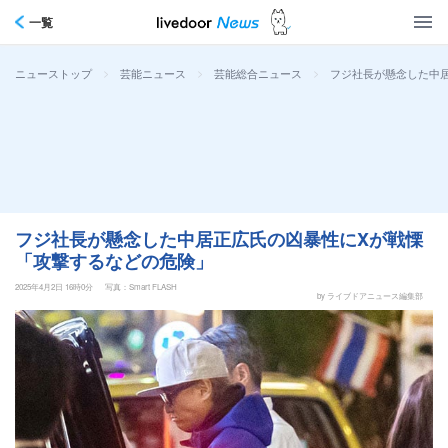
一覧
>
>
>
フジ社長が懸念した中
ニューストップ
芸能ニュース
芸能総合ニュース
フジ社長が懸念した中居正広氏の凶暴性にXが戦慄
「攻撃するなどの危険」
2025年4月2日 16時0分
写真：Smart FLASH
by ライブドアニュース編集部