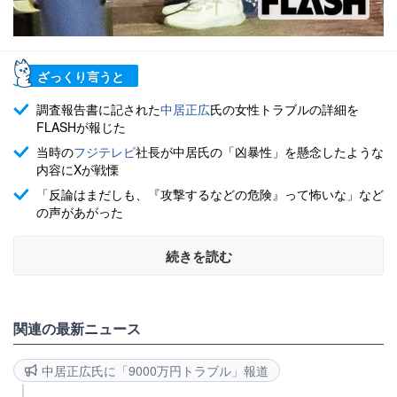
ざっくり言うと
調査報告書に記された
中居正広
氏の女性トラブルの詳細を
FLASHが報じた
当時の
フジテレビ
社長が中居氏の「凶暴性」を懸念したような
内容にXが戦慄
「反論はまだしも、『攻撃するなどの危険』って怖いな」など
の声があがった
続きを読む
関連の最新ニュース
中居正広氏に「9000万円トラブル」報道