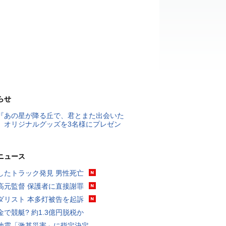
らせ
『あの星が降る丘で、君とまた出会いた
』オリジナルグッズを3名様にプレゼン
ニュース
したトラック発見 男性死亡
高元監督 保護者に直接謝罪
ダリスト 本多灯被告を起訴
金で競艇? 約1.3億円脱税か
地震「激甚災害」に指定決定