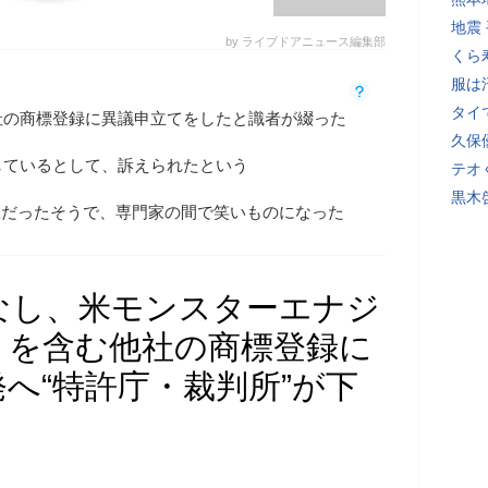
地震
by ライブドアニュース編集部
くら
服は
タイ
社の商標登録に異議申立てをしたと識者が綴った
久保
しているとして、訴えられたという
テオ
黒木
163敗だったそうで、専門家の間で笑いものになった
なし、米モンスターエナジ
」を含む他社の商標登録に
へ“特許庁・裁判所”が下