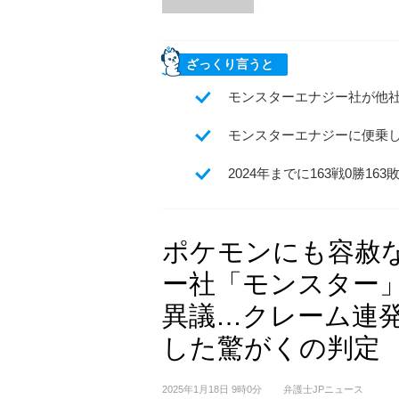
ざっくり言うと
モンスターエナジー社が他
モンスターエナジーに便乗
2024年までに163戦0勝
ポケモンにも容赦
ー社「モンスター
異議…クレーム連発
した驚がくの判定
2025年1月18日 9時0分
弁護士JPニュース