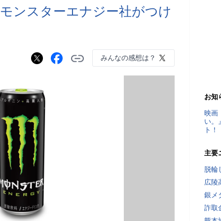
米モンスターエナジー社がつけ
みんなの感想は？
お知
映画
い。
ト！
主要
脱輪
広陵
銀メ
詐取
熊本