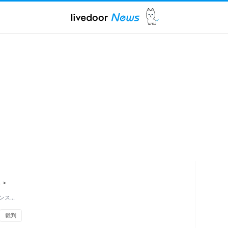
ス
>
ンス…
裁判