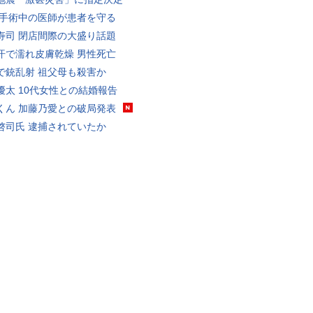
 手術中の医師が患者を守る
寿司 閉店間際の大盛り話題
汗で濡れ皮膚乾燥 男性死亡
で銃乱射 祖父母も殺害か
優太 10代女性との結婚報告
くん 加藤乃愛との破局発表
啓司氏 逮捕されていたか