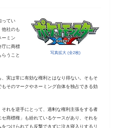
知ってい
、他社のも
ネーミン
許庁に商標
写真拡大 (全2枚)
もらうこと
も、実は常に有効な権利とはなり得ない。そもそ
でもそのマークやネーミング自体を独占できる効
、それを逆手にとって、過剰な権利主張をする者
エセ商標権」も紛れているケースがあり、それを
ムをつけられても反撃できずに泣き寝入りするリ