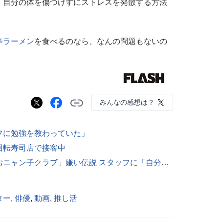
、自分の体を傷つけずにストレスを発散する方法
辛ラーメン
を食べるのなら、なんの問題もないの
みんなの感想は？
フに勉強を教わっていた」
回転寿司店で接客中
「『紅白』出場せず」中森明菜の「おニャン子クラブ」嫌い伝説 スタッフに「自分たちが恥ずかしくないの？」
ター
,
俳優
,
動画
,
推し活