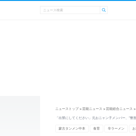
ニューストップ
芸能ニュース
芸能総合ニュース
>
>
>
「出禁にしてください」元おニャン子メンバー、“整形
蒙古タンメン中本
食育
辛ラーメン
お
エンタメ・芸能ニュース