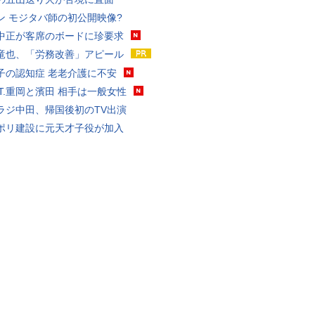
ン モジタバ師の初公開映像?
中正が客席のボードに珍要求
竜也、「労務改善」アピール
子の認知症 老老介護に不安
ST.重岡と濱田 相手は一般女性
ラジ中田、帰国後初のTV出演
ポリ建設に元天才子役が加入