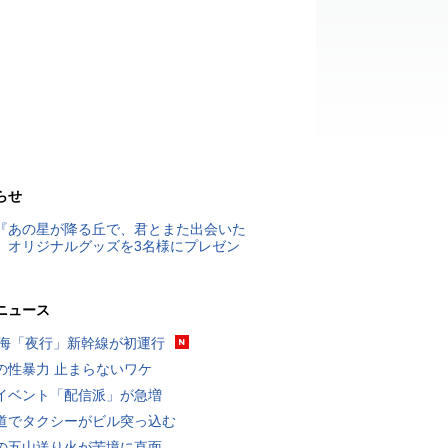
らせ
『あの星が降る丘で、君とまた出会いた
』オリジナルグッズを3名様にプレゼン
ニュース
東海「夜行」新幹線が初運行
の性暴力 止まらないワケ
イベント「配信派」が急増
道でタクシーがビル突っ込む
の五山送り火が苦境に直面