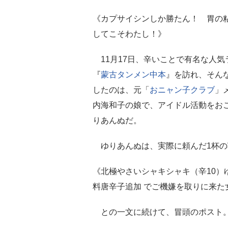
《カプサイシンしか勝たん！ 胃の
してこそわたし！》
11月17日、辛いことで有名な人気
『
蒙古タンメン中本
』を訪れ、そん
したのは、元「
おニャン子クラブ
」
内海和子の娘で、アイドル活動をお
りあんぬだ。
ゆりあんぬは、実際に頼んだ1杯の
《北極やさいシャキシャキ（辛10）
料唐辛子追加 でご機嫌を取りに来た
との一文に続けて、冒頭のポスト。