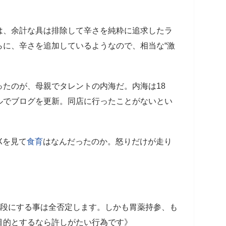
、余計な具は排除して辛さを純粋に追求したラ
らに、辛さを追加しているようなので、相当な“激
たのが、母親でタレントの内海だ。内海は18
ルでブログを更新。同店に行ったことがないとい
、
Xを見て
食育
はなんだったのか。怒りだけが走り
手段にする事は全否定します。しかも胃薬持参、も
目的とするなら許しがたい行為です》