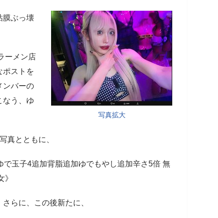
粘膜ぶっ壊
ラーメン店
なポストを
メンバーの
こなう、ゆ
写真拡大
写真とともに、
ゆで玉子4追加背脂追加ゆでもやし追加辛さ5倍 無
女》
さらに、この後新たに、