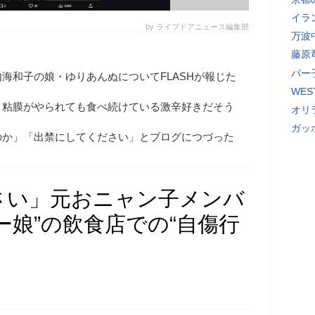
イラ
by ライブドアニュース編集部
万波
藤原
パー
海和子の娘・ゆりあんぬについてFLASHが報じた
WE
、粘膜がやられても食べ続けている激辛好きだそう
オリ
ガッ
のか」「出禁にしてください」とブログにつづった
さい」元おニャン子メンバ
ー娘”の飲食店での“自傷行