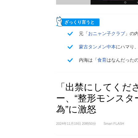
ざっくり言うと
元「
おニャン子クラブ
」の内
蒙古タンメン中本
にハマり
内海は「
食育
はなんだった
「出禁にしてくだ
ー、“整形モンスタ
為”に激怒
2024年11月19日 20時50分
Smart FLASH