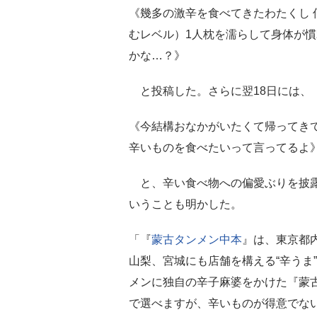
《幾多の激辛を食べてきたわたくし
むレベル）1人枕を濡らして身体が慣
かな…？》
と投稿した。さらに翌18日には、
《今結構おなかがいたくて帰ってき
辛いものを食べたいって言ってるよ
と、辛い食べ物への偏愛ぶりを披露
いうことも明かした。
「『
蒙古タンメン中本
』は、東京都
山梨、宮城にも店舗を構える“辛うま
メンに独自の辛子麻婆をかけた『蒙古
で選べますが、辛いものが得意でない