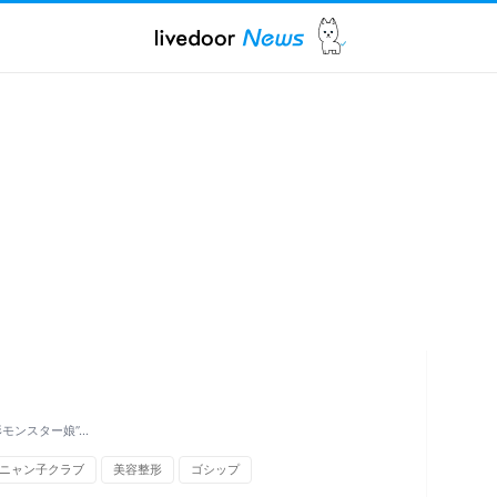
モンスター娘”…
ニャン子クラブ
美容整形
ゴシップ