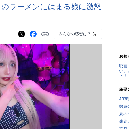
」のラーメンにはまる娘に激怒
い」
みんなの感想は？
お知
映画
い。
ト！
主要
JR
教員
夏の
表参
京都