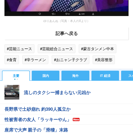
ゆりあんぬ（写真・本人のXより）
記事へ戻る
#芸能ニュース
#芸能総合ニュース
#蒙古タンメン中本
#食育
#辛ラーメン
#おニャン子クラブ
#美容整形
#ゴシップ
#エンタメ・芸能ニュース
主要
国内
海外
IT 経済
ス
流しのタクシー捕まらない元凶か
長野県で土砂崩れ 約390人孤立か
性被害者の友人「ラッキーやん」
座席で大声 親子の「滑稽」末路