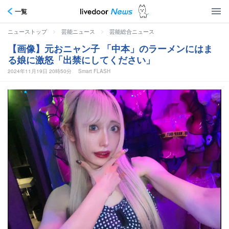
一覧
>
>
ニューストップ
芸能ニュース
芸能総合ニュース
【画像】元おニャン子 「中本」のラーメンにはま
る娘に激怒「出禁にしてください」
2024年11月19日 20時50分
Smart FLASH