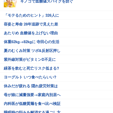
キノコで血糖値スパイクを防ぐ
「モテるためのヒント」326人に
容姿と寿命 28年追跡で見えた差
あたりめ 血糖値を上げない理由
体重62kg→82kgに 寺田心の生活
夏のむくみ対策 ツボ&反射区押し
紫外線対策がビタミンD不足に
緑茶を飲むと死亡リスク低まる?
ヨーグルト いつ食べたらいい?
休みだが疲れる 隠れ疲労対策は
母が娘に減量強要→家庭内別居へ
内科医が低糖質麺を食べ比べ検証
睡眠時の悩みを解消する過ごし方