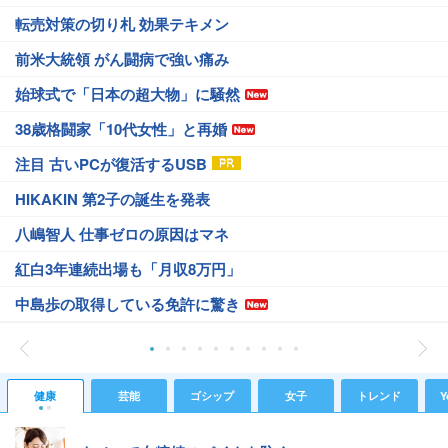
転売対策の切り札 効果テキメン
前米大統領 がん闘病で強い痛み
始球式で「日本の超大物」に騒然
38歳格闘家「10代女性」と再婚
注目 古いPCが復活するUSB
HIKAKIN 第2子の誕生を発表
八嶋智人 仕事ゼロの原因はマネ
紅白3年連続出場も「月収8万円」
中島歩の取得している免許に驚き
健康
芸能
ゴシップ
女子
トレンド
Y