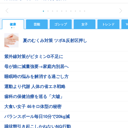
健康
芸能
ゴシップ
女子
トレンド
Y
夏のむくみ対策 ツボ&反射区押し
紫外線対策がビタミンD不足に
母が娘に減量強要→家庭内別居へ
睡眠時の悩みを解消する過ごし方
運動より代謝 人体の省エネ戦略
歯科の保健治療を巡る「大嘘」
大食い女子 46キロ体型の秘密
バランスボール毎日10分で20kg減
躁状態引き起こしかねないNG行動