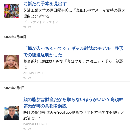
に新たな手本を見出す
芝浦工業大学の原田曜平氏は「真似しやすさ」が支持の最大
理由と分析する
プレジデントオンライン
08:16
2026年6月30日
「棒が入っちゃってる」ギャル雑誌のモデル、整形
での後遺症明かした
整形総額は約200万円で「鼻はフルカスタム」と明かし話題
に
ABEMA TIMES
07:00
2026年6月6日
顔の脂肪は財産だから取らないほうがいい？高須幹
弥氏が噂の真相を解説
医師の高須幹弥氏がYouTube動画で「半分本当で半分嘘」と
結論づけた
livedoor ECHOES
07:00