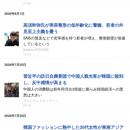
07:30
2026年8月1日
高須幹弥氏が美容整形の低年齢化に警鐘、若者の外
見至上主義を憂う
SNSの普及などで劣等感を持つ若者が増え、整形願望が加速
しているという
livedoor ECHOES
12:00
2026年7月25日
習近平の訪日自粛要請で中国人観光客が韓国に殺到
し、反中感情が高まる
中国人の消費額は前年同月比3倍超に膨らみ韓国経済への恩
恵は大きい
プレジデントオンライン
07:15
2026年7月20日
韓国ファッションに熱中した20代女性が東南アジア