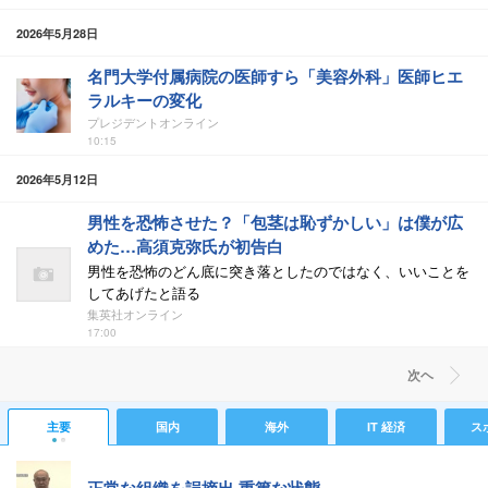
2026年5月28日
名門大学付属病院の医師すら「美容外科」医師ヒエ
ラルキーの変化
プレジデントオンライン
10:15
2026年5月12日
男性を恐怖させた？「包茎は恥ずかしい」は僕が広
めた…高須克弥氏が初告白
男性を恐怖のどん底に突き落としたのではなく、いいことを
してあげたと語る
集英社オンライン
17:00
次ヘ
主要
国内
海外
IT 経済
ス