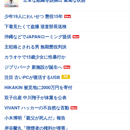
正常な組織を誤摘出 重篤な状態
少年19人にわいせつ 懲役15年
下着見たくて盗撮 巡査部長送検
沖縄などでJAPANローミング提供
主犯格とされる男 無期懲役判決
カラオケで15歳少女に性暴行か
ジブリパーク 新施設が誕生へ
注目 古いPCが復活するUSB
HIKAKIN 被災地に2000万円を寄付
双子出産 中川翔子が体重を公表
VIVANT ハッカーの不自然な言動
小木博明「親父が死んだ」報告
岸谷蘭丸「喫煙者の権利が侵害」