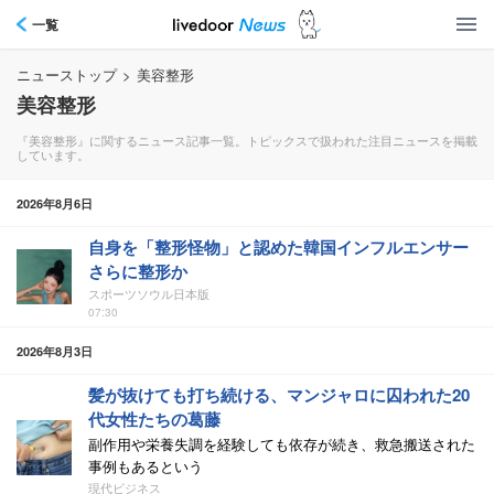
一覧
ニューストップ
>
美容整形
美容整形
『美容整形』に関するニュース記事一覧。トピックスで扱われた注目ニュースを掲載
しています。
2026年8月6日
自身を「整形怪物」と認めた韓国インフルエンサー
さらに整形か
スポーツソウル日本版
07:30
2026年8月3日
髪が抜けても打ち続ける、マンジャロに囚われた20
代女性たちの葛藤
副作用や栄養失調を経験しても依存が続き、救急搬送された
事例もあるという
現代ビジネス