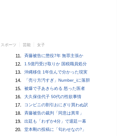
スポーツ
芸能
女子
11.
斉藤被告に懲役7年 無罪主張か
12.
1.5億円受け取りか 国税職員処分
13.
沖縄移住 1年住んで分かった現実
14.
「売り方汚すぎ」Number_iに落胆
15.
被爆で子あきらめる 怒った医者
16.
大久保佳代子 50代の性欲事情
17.
コンビニの割引おにぎり買わぬ訳
18.
斉藤被告の裁判「同意は異常」
19.
出廷も「わずか4分」で退廷一幕
20.
堂本剛の投稿に「匂わせなの?」