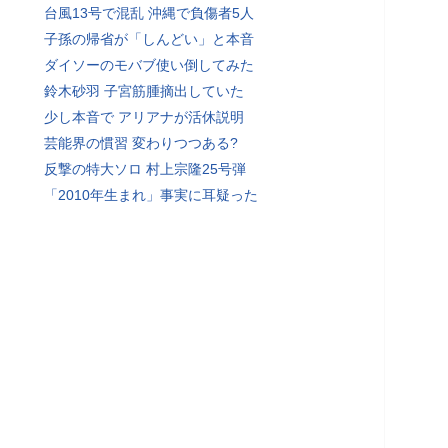
台風13号で混乱 沖縄で負傷者5人
子孫の帰省が「しんどい」と本音
ダイソーのモバブ使い倒してみた
鈴木砂羽 子宮筋腫摘出していた
少し本音で アリアナが活休説明
芸能界の慣習 変わりつつある?
反撃の特大ソロ 村上宗隆25号弾
「2010年生まれ」事実に耳疑った