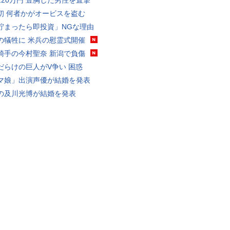
120万円 豊胸した男性を直撃
初 何者かがオービスを盗む
貯まったら即投資」NGな理由
の犠牲に 米兵の慰霊式開催
騎手の今村聖奈 新潟で負傷
だらけの巨人がV争い 困惑
マ娘」出演声優が結婚を発表
の及川光博が結婚を発表