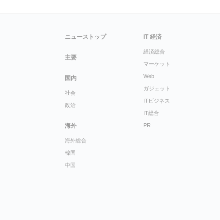
ニューストップ
IT 経済
経済総合
主要
マーケット
Web
国内
ガジェット
社会
ITビジネス
政治
IT総合
海外
PR
海外総合
韓国
中国