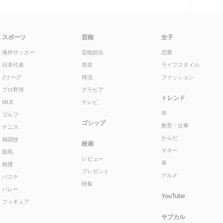
スポーツ
芸能
女子
海外サッカー
芸能総合
恋愛
日本代表
音楽
ライフスタイル
Jリーグ
韓流
ファッション
プロ野球
グラビア
トレンド
MLB
テレビ
本
ゴルフ
ゴシップ
教育・仕事
テニス
からだ
格闘技
映画
マネー
競馬
レビュー
車
相撲
プレゼント
グルメ
バスケ
特集
バレー
YouTube
フィギュア
サブカル