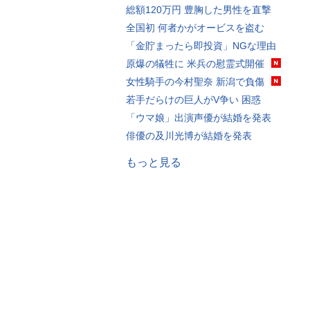
総額120万円 豊胸した男性を直撃
全国初 何者かがオービスを盗む
「金貯まったら即投資」NGな理由
原爆の犠牲に 米兵の慰霊式開催
女性騎手の今村聖奈 新潟で負傷
若手だらけの巨人がV争い 困惑
「ウマ娘」出演声優が結婚を発表
俳優の及川光博が結婚を発表
もっと見る