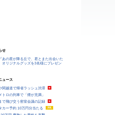
らせ
『あの星が降る丘で、君とまた出会いた
』オリジナルグッズを3名様にプレゼン
ニュース
や関越道で帰省ラッシュ渋滞
メトロの列車で「煙が充満」
まで飛び交う密室会議の記録
タカー予約 10万円分当たる