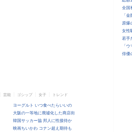
総額
全国
「金
原爆
女性
若手
「ウ
俳優
芸能
ゴシップ
女子
トレンド
ヨーグルト いつ食べたらいいの
大阪の一等地に廃墟化した商店街
韓国サッカー協 邦人に性接待か
映画ちいかわ コナン超え期待も