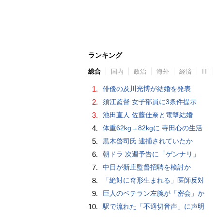
ランキング
総合
国内
政治
海外
経済
IT
1.
俳優の及川光博が結婚を発表
2.
須江監督 女子部員に3条件提示
3.
池田直人 佐藤佳奈と電撃結婚
4.
体重62kg→82kgに 寺田心の生活
5.
黒木啓司氏 逮捕されていたか
6.
朝ドラ 次週予告に「ゲンナリ」
7.
中日が新庄監督招聘を検討か
8.
「絶対に奇形生まれる」医師反対
9.
巨人のベテラン左腕が「密会」か
10.
駅で流れた「不適切音声」に声明