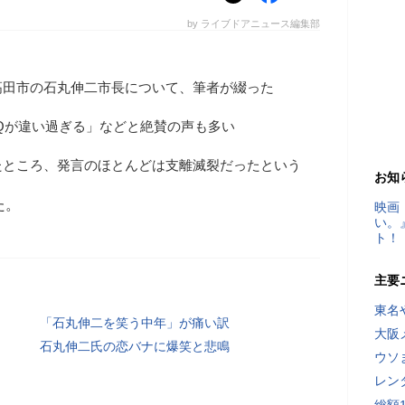
by ライブドアニュース編集部
高田市の石丸伸二市長について、筆者が綴った
IQが違い過ぎる」などと絶賛の声も多い
たところ、発言のほとんどは支離滅裂だったという
お知
た。
映画
い。
ト！
主要
東名
「石丸伸二を笑う中年」が痛い訳
大阪
石丸伸二氏の恋バナに爆笑と悲鳴
ウソ
レン