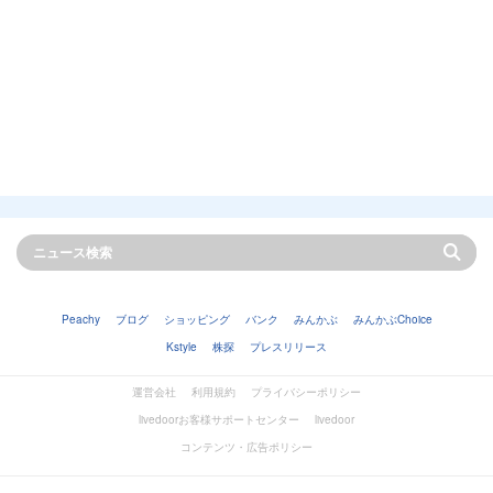
Peachy
ブログ
ショッピング
バンク
みんかぶ
みんかぶChoice
Kstyle
株探
プレスリリース
運営会社
利用規約
プライバシーポリシー
livedoorお客様サポートセンター
livedoor
コンテンツ・広告ポリシー