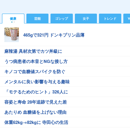
健康
芸能
ゴシップ
女子
トレンド
Y
465gで321円 ドンキプリン品薄
麻辣湯 具材次第でカツ丼級に
うつ病患者の本音とNGな接し方
キノコで血糖値スパイクを防ぐ
メンタルに良い影響を与える趣味
「モテるためのヒント」326人に
容姿と寿命 28年追跡で見えた差
あたりめ 血糖値を上げない理由
体重62kg→82kgに 寺田心の生活