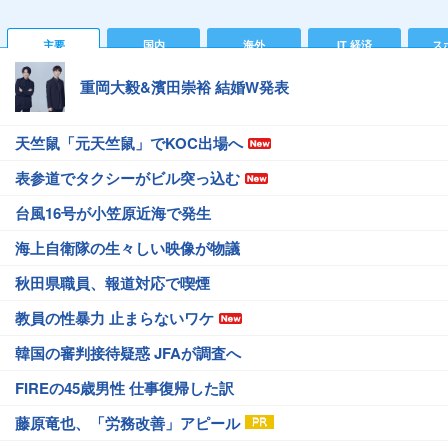
主要
国内
海外
IT 経済
ス
重岡大毅&濱田崇裕 結婚W発表
天竺鼠「元天竺鼠」でKOC出場へ
表参道でタクシーがビル突っ込む
台風16号が小笠原近海で発生
海上自衛隊の生々しい映像が物議
秋田県職員、報道対応で喫煙
教員の性暴力 止まらないワケ
韓国の審判接待疑惑 JFAが調査へ
FIREの45歳男性 仕事復帰した訳
藤原竜也、「労務改善」アピール