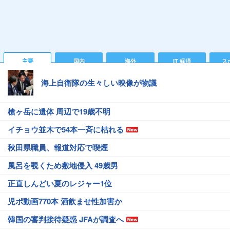
主要
国内
海外
IT 経済
ス
海上自衛隊の生々しい映像が物議
槍ヶ岳に遺体 周辺で19歳不明
イチョウ並木で54本一斉に枯れる
秋田県職員、報道対応で喫煙
風呂を覗くため敷地侵入 49歳男
正直しんどい夏のレジャー1位
児ポ動画770本 酒飲ませ性加害か
韓国の審判接待疑惑 JFAが調査へ