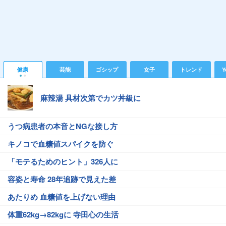
健康
芸能
ゴシップ
女子
トレンド
Y
麻辣湯 具材次第でカツ丼級に
うつ病患者の本音とNGな接し方
キノコで血糖値スパイクを防ぐ
「モテるためのヒント」326人に
容姿と寿命 28年追跡で見えた差
あたりめ 血糖値を上げない理由
体重62kg→82kgに 寺田心の生活