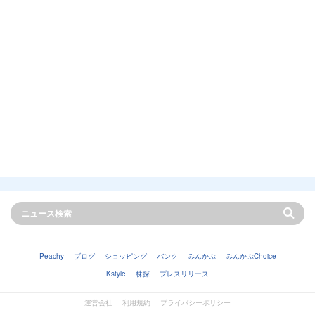
Peachy
ブログ
ショッピング
バンク
みんかぶ
みんかぶChoice
Kstyle
株探
プレスリリース
運営会社
利用規約
プライバシーポリシー