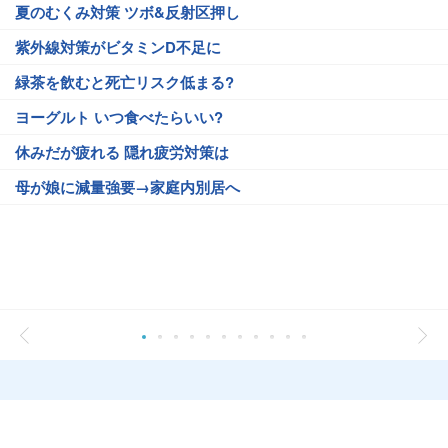
夏のむくみ対策 ツボ&反射区押し
紫外線対策がビタミンD不足に
緑茶を飲むと死亡リスク低まる?
ヨーグルト いつ食べたらいい?
休みだが疲れる 隠れ疲労対策は
母が娘に減量強要→家庭内別居へ