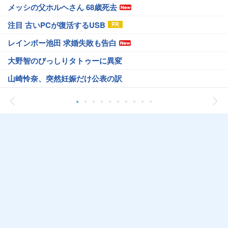
メッシの父ホルヘさん 68歳死去
注目 古いPCが復活するUSB
レインボー池田 求婚失敗も告白
大野智のびっしりタトゥーに異変
山崎怜奈、突然妊娠だけ公表の訳