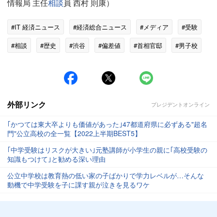
情報局 主任
相談
員 西村 則康）
#IT 経済ニュース
#経済総合ニュース
#メディア
#受験
#相談
#歴史
#渋谷
#偏差値
#首相官邸
#男子校
外部リンク
プレジデントオンライン
｢かつては東大卒よりも価値があった｣47都道府県に必ずある"超名
門"公立高校の全一覧【2022上半期BEST5】
｢中学受験はリスクが大きい｣元塾講師が小学生の親に｢高校受験の
知識もつけて｣と勧める深い理由
公立中学校は教育熱の低い家の子ばかりで学力レベルが…そんな
動機で中学受験を子に課す親が泣きを見るワケ