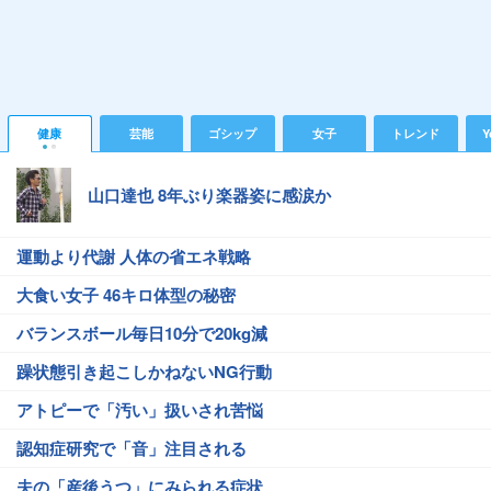
健康
芸能
ゴシップ
女子
トレンド
Y
山口達也 8年ぶり楽器姿に感涙か
運動より代謝 人体の省エネ戦略
大食い女子 46キロ体型の秘密
バランスボール毎日10分で20kg減
躁状態引き起こしかねないNG行動
アトピーで「汚い」扱いされ苦悩
認知症研究で「音」注目される
夫の「産後うつ」にみられる症状