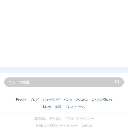
Peachy
ブログ
ショッピング
バンク
みんかぶ
みんかぶChoice
Kstyle
株探
プレスリリース
運営会社
利用規約
プライバシーポリシー
livedoorお客様サポートセンター
livedoor