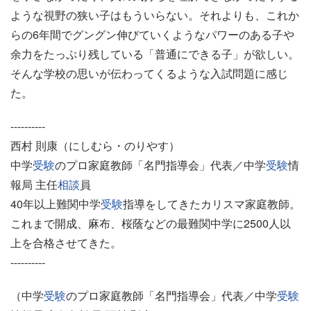
ような視野の狭い子はもういらない。それよりも、これか
らの6年間でグングン伸びていくようなパワーのある子や
余力をたっぷり残している「普通にできる子」が欲しい。
そんな学校の思いが伝わってくるような入試問題に感じ
た。
----------
西村 則康（にしむら・のりやす）
中学
受験
のプロ家庭教師「名門指導会」代表／中学
受験
情
報局 主任
相談
員
40年以上難関中学
受験
指導をしてきたカリスマ家庭教師。
これまで開成、麻布、桜蔭などの最難関中学に2500人以
上を合格させてきた。
----------
（中学
受験
のプロ家庭教師「名門指導会」代表／中学
受験