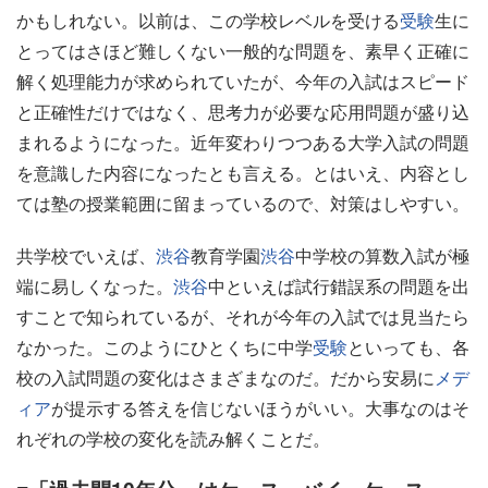
かもしれない。以前は、この学校レベルを受ける
受験
生に
とってはさほど難しくない一般的な問題を、素早く正確に
解く処理能力が求められていたが、今年の入試はスピード
と正確性だけではなく、思考力が必要な応用問題が盛り込
まれるようになった。近年変わりつつある大学入試の問題
を意識した内容になったとも言える。とはいえ、内容とし
ては塾の授業範囲に留まっているので、対策はしやすい。
共学校でいえば、
渋谷
教育学園
渋谷
中学校の算数入試が極
端に易しくなった。
渋谷
中といえば試行錯誤系の問題を出
すことで知られているが、それが今年の入試では見当たら
なかった。このようにひとくちに中学
受験
といっても、各
校の入試問題の変化はさまざまなのだ。だから安易に
メデ
ィア
が提示する答えを信じないほうがいい。大事なのはそ
れぞれの学校の変化を読み解くことだ。