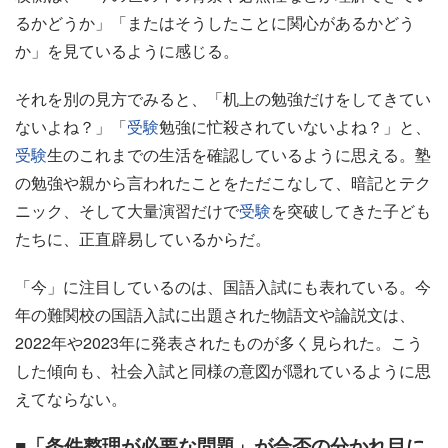
るかどうか」「またはそうしたことに関心があるかどう
か」を見ているように感じる。
それを別の見方でみると、「机上の勉強だけをしてきてい
ないよね？」「
受験
勉強に忙殺されていないよね？」と、
受験
生のこれまでの生活を確認しているように思える。塾
の勉強や親から言われたことをただこなして、暗記とテク
ニック、そして大量演習だけで
受験
を突破してきた子ども
たちに、正直辟易しているからだ。
「今」に注目しているのは、国語入試にも表れている。今
年の難関校の国語入試に出題された物語文や論説文は、
2022年や2023年に発表されたものが多く見られた。こう
した傾向も、社会入試と同様の意図が隠れているように思
えてならない。
■「条件整理が必要な問題」が合否の分かれ目に