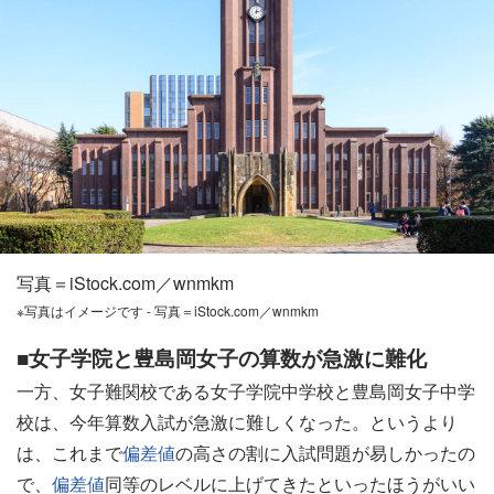
写真＝iStock.com／wnmkm
※写真はイメージです - 写真＝iStock.com／wnmkm
■女子学院と豊島岡女子の算数が急激に難化
一方、女子難関校である女子学院中学校と豊島岡女子中学
校は、今年算数入試が急激に難しくなった。というより
は、これまで
偏差値
の高さの割に入試問題が易しかったの
で、
偏差値
同等のレベルに上げてきたといったほうがいい