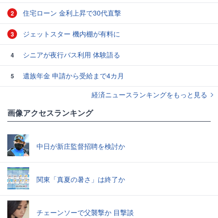
住宅ローン 金利上昇で30代直撃
2
ジェットスター 機内棚が有料に
3
シニアが夜行バス利用 体験語る
4
遺族年金 申請から受給まで4カ月
5
経済ニュースランキングをもっと見る
画像アクセスランキング
中日が新庄監督招聘を検討か
関東「真夏の暑さ」は終了か
チェーンソーで父襲撃か 目撃談