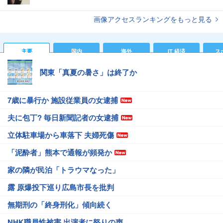
画像アクセスランキングをもっと見る
主要
国内
海外
IT 経済
ス
関東「真夏の暑さ」は終了か
7歳に暴行か 施設従業員の女逮捕
夫に包丁? 毎日新聞記者の女逮捕
立体駐車場から車落下 夫婦死傷
「泥酔者」熊本で通報が頻発か
家の隣が民泊「トラウマなった」
露 原爆投下巡り広島市長を批判
無期刑の「終身刑化」傾向続く
NHK職員性被害 出演者に怒りの声