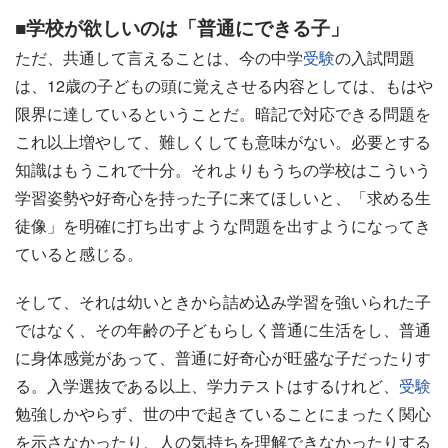
■学校が欲しいのは「普通にできる子」
ただ、共通して言えることは、今の中学
受験
の入試問題
は、12歳の子どもの頭に覚えさせる内容としては、もはや
限界に達しているということだ。暗記で対応できる問題を
これ以上増やして、難しくしても意味がない。必要とする
知識はもうこれで十分。それよりもうちの学校はこういう
学習姿勢や好奇心を持った子に来てほしいと、「求める生
徒像」を明確に打ち出すような問題を出すようになってき
ていると感じる。
そして、それは幼いときから詰め込み学習を強いられた子
ではなく、その年齢の子どもらしく普通に生活をし、普通
に身体感覚があって、普通に好奇心が旺盛な子だったりす
る。入学選抜である以上、学力テストはするけれど、
受験
勉強しかやらず、世の中で起きていることにまったく関心
を示さなかったり、人の気持ちを理解できなかったりする