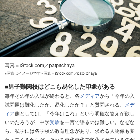
写真＝iStock.com／patpitchaya
※写真はイメージです - 写真＝iStock.com／patpitchaya
■男子難関校はどこも易化した印象がある
毎年その年の入試が終わると、各
メディア
から「今年の入
試問題は難化したか、易化したか？」と質問される。
メデ
ィア
側としては、「今年はこれ」という明確な答えが欲し
いのだろうが、中学
受験
を一言で語るのは難しい。なぜな
ら、私学には各学校の教育理念があり、求める人物像も変
わってくるからだ。それを時代時代で変化させているのが