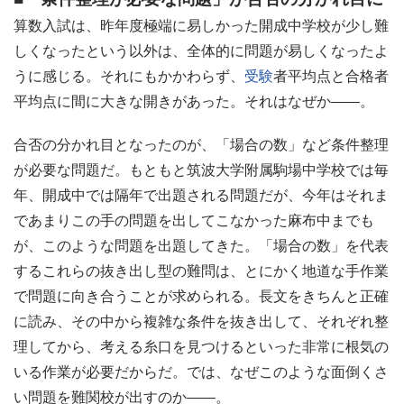
算数入試は、昨年度極端に易しかった開成中学校が少し難
しくなったという以外は、全体的に問題が易しくなったよ
うに感じる。それにもかかわらず、
受験
者平均点と合格者
平均点に間に大きな開きがあった。それはなぜか――。
合否の分かれ目となったのが、「場合の数」など条件整理
が必要な問題だ。もともと筑波大学附属駒場中学校では毎
年、開成中では隔年で出題される問題だが、今年はそれま
であまりこの手の問題を出してこなかった麻布中までも
が、このような問題を出題してきた。「場合の数」を代表
するこれらの抜き出し型の難問は、とにかく地道な手作業
で問題に向き合うことが求められる。長文をきちんと正確
に読み、その中から複雑な条件を抜き出して、それぞれ整
理してから、考える糸口を見つけるといった非常に根気の
いる作業が必要だからだ。では、なぜこのような面倒くさ
い問題を難関校が出すのか――。