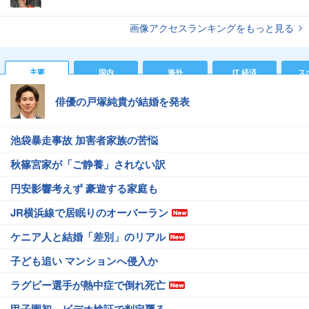
画像アクセスランキングをもっと見る
主要
国内
海外
IT 経済
ス
俳優の戸塚純貴が結婚を発表
池袋暴走事故 加害者家族の苦悩
秋篠宮家が「ご静養」されない訳
円安影響考えず 豪遊する家庭も
JR横浜線で居眠りのオーバーラン
ケニア人と結婚「差別」のリアル
子ども追い マンションへ侵入か
ラグビー選手が熱中症で倒れ死亡