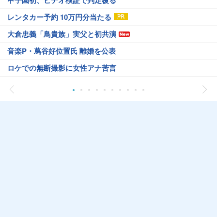
甲子園初、ビデオ検証で判定覆る
レンタカー予約 10万円分当たる
大倉忠義「鳥貴族」実父と初共演
音楽P・蔦谷好位置氏 離婚を公表
ロケでの無断撮影に女性アナ苦言