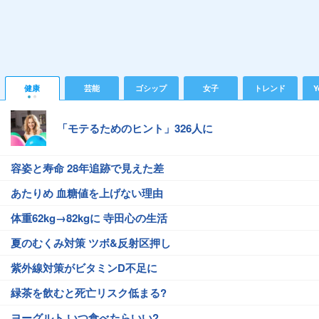
健康
芸能
ゴシップ
女子
トレンド
Y
「モテるためのヒント」326人に
容姿と寿命 28年追跡で見えた差
あたりめ 血糖値を上げない理由
体重62kg→82kgに 寺田心の生活
夏のむくみ対策 ツボ&反射区押し
紫外線対策がビタミンD不足に
緑茶を飲むと死亡リスク低まる?
ヨーグルト いつ食べたらいい?