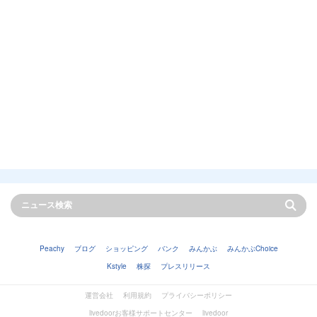
Peachy
ブログ
ショッピング
バンク
みんかぶ
みんかぶChoice
Kstyle
株探
プレスリリース
運営会社
利用規約
プライバシーポリシー
livedoorお客様サポートセンター
livedoor