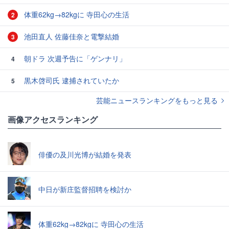
体重62kg→82kgに 寺田心の生活
2
池田直人 佐藤佳奈と電撃結婚
3
朝ドラ 次週予告に「ゲンナリ」
4
黒木啓司氏 逮捕されていたか
5
芸能ニュースランキングをもっと見る
画像アクセスランキング
俳優の及川光博が結婚を発表
中日が新庄監督招聘を検討か
体重62kg→82kgに 寺田心の生活