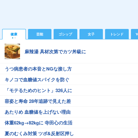
健康
芸能
ゴシップ
女子
トレンド
Y
麻辣湯 具材次第でカツ丼級に
うつ病患者の本音とNGな接し方
キノコで血糖値スパイクを防ぐ
「モテるためのヒント」326人に
容姿と寿命 28年追跡で見えた差
あたりめ 血糖値を上げない理由
体重62kg→82kgに 寺田心の生活
夏のむくみ対策 ツボ&反射区押し