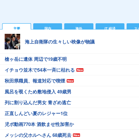
主要
国内
海外
IT 経済
ス
海上自衛隊の生々しい映像が物議
槍ヶ岳に遺体 周辺で19歳不明
イチョウ並木で54本一斉に枯れる
秋田県職員、報道対応で喫煙
風呂を覗くため敷地侵入 49歳男
列に割り込んだ男女 青ざめ逃亡
正直しんどい夏のレジャー1位
児ポ動画770本 酒飲ませ性加害か
メッシの父ホルヘさん 68歳死去