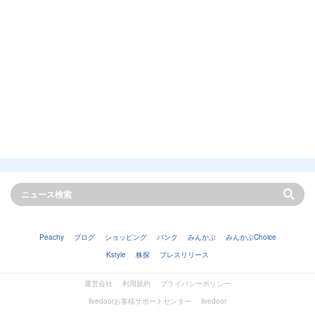
Peachy
ブログ
ショッピング
バンク
みんかぶ
みんかぶChoice
Kstyle
株探
プレスリリース
運営会社
利用規約
プライバシーポリシー
livedoorお客様サポートセンター
livedoor