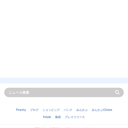
Peachy
ブログ
ショッピング
バンク
みんかぶ
みんかぶChoice
Kstyle
株探
プレスリリース