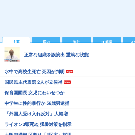
主要
国内
海外
IT 経済
ス
正常な組織を誤摘出 重篤な状態
水中で高校生死亡 死因が判明
国民民主代表選 2人が立候補
保育園園長 女児にわいせつか
中学生に性的暴行か 56歳男逮捕
「外国人受け入れ反対」大幅増
ライオン3頭死ぬ 猛暑対策を指示
大阪都構想 区割り「4区案」採用