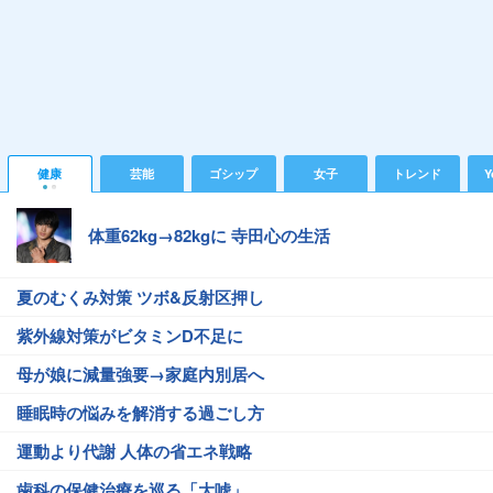
健康
芸能
ゴシップ
女子
トレンド
Y
体重62kg→82kgに 寺田心の生活
夏のむくみ対策 ツボ&反射区押し
紫外線対策がビタミンD不足に
母が娘に減量強要→家庭内別居へ
睡眠時の悩みを解消する過ごし方
運動より代謝 人体の省エネ戦略
歯科の保健治療を巡る「大嘘」