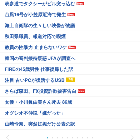
表参道でタクシーがビル突っ込む
台風16号が小笠原近海で発生
海上自衛隊の生々しい映像が物議
秋田県職員、報道対応で喫煙
教員の性暴力 止まらないワケ
韓国の審判接待疑惑 JFAが調査へ
FIREの45歳男性 仕事復帰した訳
注目 古いPCが復活するUSB
さらば森田、FX投資詐欺被害告白
女優・小川眞由美さん死去 86歳
オグシオ不仲説「嫌だった」
山崎怜奈、突然妊娠だけ公表の訳