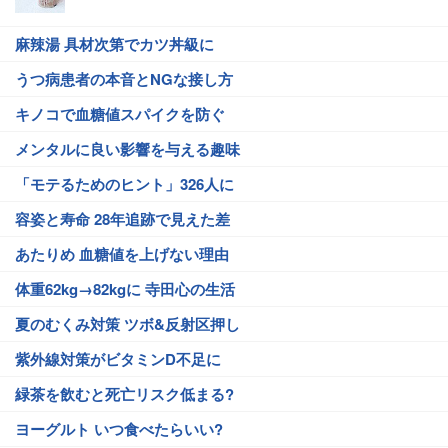
麻辣湯 具材次第でカツ丼級に
うつ病患者の本音とNGな接し方
キノコで血糖値スパイクを防ぐ
メンタルに良い影響を与える趣味
「モテるためのヒント」326人に
容姿と寿命 28年追跡で見えた差
あたりめ 血糖値を上げない理由
体重62kg→82kgに 寺田心の生活
夏のむくみ対策 ツボ&反射区押し
紫外線対策がビタミンD不足に
緑茶を飲むと死亡リスク低まる?
ヨーグルト いつ食べたらいい?