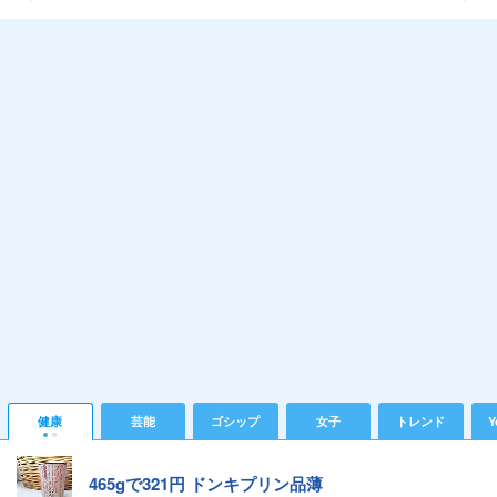
健康
芸能
ゴシップ
女子
トレンド
Y
465gで321円 ドンキプリン品薄