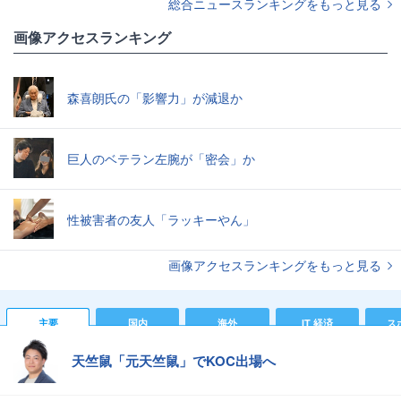
総合ニュースランキングをもっと見る
画像アクセスランキング
森喜朗氏の「影響力」が減退か
巨人のベテラン左腕が「密会」か
性被害者の友人「ラッキーやん」
画像アクセスランキングをもっと見る
主要
国内
海外
IT 経済
ス
天竺鼠「元天竺鼠」でKOC出場へ