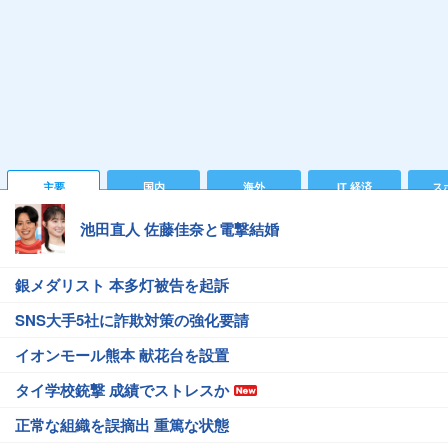
主要
国内
海外
IT 経済
ス
池田直人 佐藤佳奈と電撃結婚
銀メダリスト 本多灯被告を起訴
SNS大手5社に詐欺対策の強化要請
イオンモール熊本 献花台を設置
タイ学校銃撃 成績でストレスか
正常な組織を誤摘出 重篤な状態