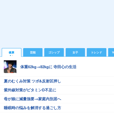
健康
芸能
ゴシップ
女子
トレンド
Y
体重62kg→82kgに 寺田心の生活
夏のむくみ対策 ツボ&反射区押し
紫外線対策がビタミンD不足に
母が娘に減量強要→家庭内別居へ
睡眠時の悩みを解消する過ごし方