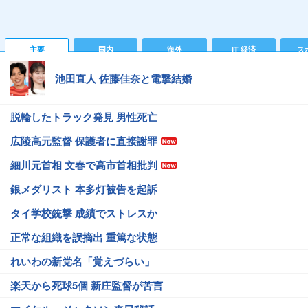
主要
国内
海外
IT 経済
ス
池田直人 佐藤佳奈と電撃結婚
脱輪したトラック発見 男性死亡
広陵高元監督 保護者に直接謝罪
細川元首相 文春で高市首相批判
銀メダリスト 本多灯被告を起訴
タイ学校銃撃 成績でストレスか
正常な組織を誤摘出 重篤な状態
れいわの新党名「覚えづらい」
楽天から死球5個 新庄監督が苦言