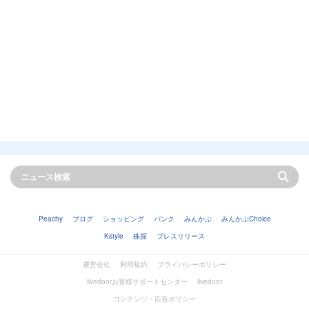
Peachy
ブログ
ショッピング
バンク
みんかぶ
みんかぶChoice
Kstyle
株探
プレスリリース
運営会社
利用規約
プライバシーポリシー
livedoorお客様サポートセンター
livedoor
コンテンツ・広告ポリシー