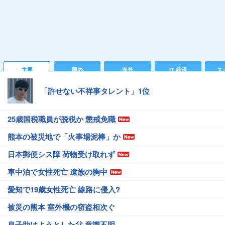
主要
国内
海外
IT 経済
ス
「許せない不祥事タレント」1位
25歳国税職員が脱税か 懲戒免職
熊本の被災地で「火事場泥棒」か
日本郵便シス障 荷物受け取れず
車中泊で女性死亡 遺族の胸中
愛知で19歳女性死亡 線路に侵入?
被災の熊本 室外機の窃盗相次ぐ
息子助けようとした父 意識不明