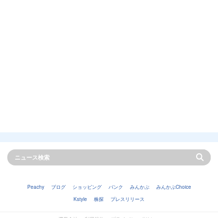
Peachy
ブログ
ショッピング
バンク
みんかぶ
みんかぶChoice
Kstyle
株探
プレスリリース