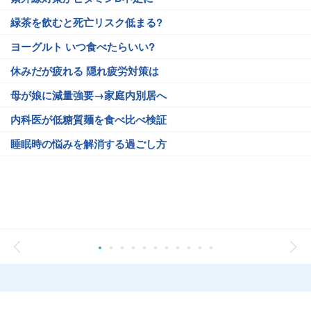
緑茶を飲むと死亡リスク低まる?
ヨーグルト いつ食べたらいい?
休みだが疲れる 隠れ疲労対策は
母が娘に減量強要→家庭内別居へ
内科医が低糖質麺を食べ比べ検証
睡眠時の悩みを解消する過ごし方