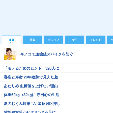
健康
芸能
ゴシップ
女子
トレンド
Y
キノコで血糖値スパイクを防ぐ
「モテるためのヒント」326人に
容姿と寿命 28年追跡で見えた差
あたりめ 血糖値を上げない理由
体重62kg→82kgに 寺田心の生活
夏のむくみ対策 ツボ&反射区押し
紫外線対策がビタミンD不足に