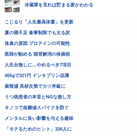
冷蔵庫を見れば貯まる家かわかる
こじるり「人生最高体重」を更新
夏の寝不足 食事制限でも太る訳
体臭の原因 プロテインの可能性
医師が勧める 猫背解消の体操術
人生台無しに…やめるべき7項目
465gで321円 ドンキプリン品薄
麻辣湯 具材次第でカツ丼級に
うつ病患者の本音とNGな接し方
キノコで血糖値スパイクを防ぐ
メンタルに良い影響を与える趣味
「モテるためのヒント」326人に