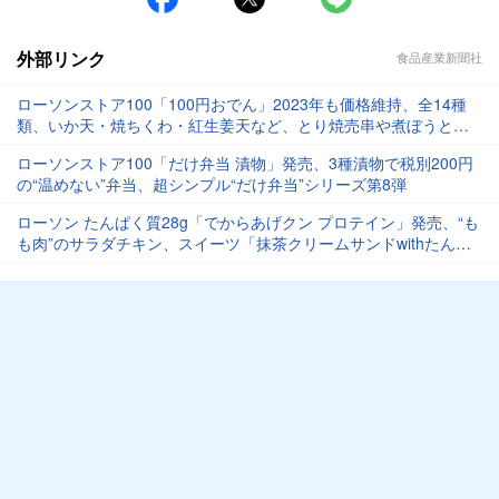
外部リンク
食品産業新聞社
ローソンストア100「100円おでん」2023年も価格維持、全14種
類、いか天・焼ちくわ・紅生姜天など、とり焼売串や煮ぼうとう
も
ローソンストア100「だけ弁当 漬物」発売、3種漬物で税別200円
の“温めない”弁当、超シンプル“だけ弁当”シリーズ第8弾
ローソン たんぱく質28g「でからあげクン プロテイン」発売、“も
も肉”のサラダチキン、スイーツ「抹茶クリームサンドwithたんぱ
く質」なども