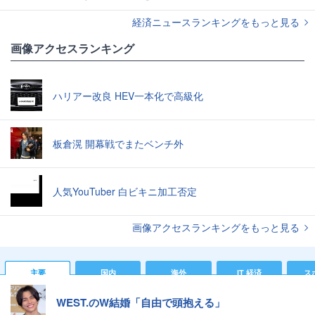
経済ニュースランキングをもっと見る
画像アクセスランキング
ハリアー改良 HEV一本化で高級化
板倉滉 開幕戦でまたベンチ外
人気YouTuber 白ビキニ加工否定
画像アクセスランキングをもっと見る
主要
国内
海外
IT 経済
ス
WEST.のW結婚「自由で頭抱える」