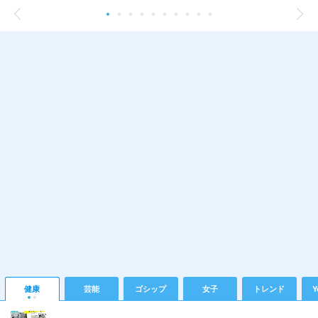
健康
芸能
ゴシップ
女子
トレンド
Y