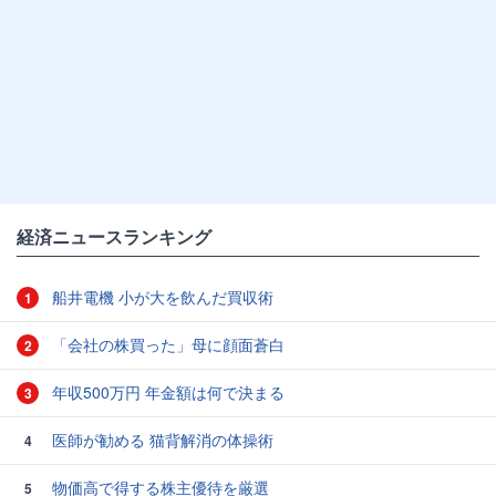
経済ニュースランキング
船井電機 小が大を飲んだ買収術
1
「会社の株買った」母に顔面蒼白
2
年収500万円 年金額は何で決まる
3
医師が勧める 猫背解消の体操術
4
物価高で得する株主優待を厳選
5