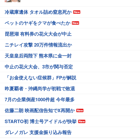
冷蔵庫遺体 タオル詰め窒息死か
ペットのヤギをクマが食べたか
琵琶湖 有料券の花火大会が中止
ニチレイ攻撃 20万件情報流出か
天皇皇后両陛下 熊本県に金一封
中止の花火大会、3市が関与否定
「お金使えない症候群」FPが解説
昨夏覇者・沖縄尚学が初戦で敗退
7月の企業倒産1000件超 今年最多
佐藤二朗 映画配信告知でX再開か
STARTO初 博士号アイドルが快挙
ダレノガレ 支援金振り込み報告