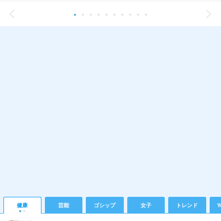
健康
芸能
ゴシップ
女子
トレンド
Y