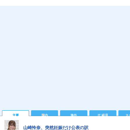
主要
国内
海外
IT 経済
ス
山崎怜奈、突然妊娠だけ公表の訳