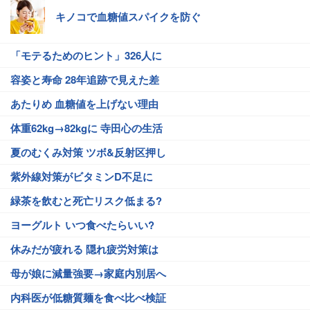
キノコで血糖値スパイクを防ぐ
「モテるためのヒント」326人に
容姿と寿命 28年追跡で見えた差
あたりめ 血糖値を上げない理由
体重62kg→82kgに 寺田心の生活
夏のむくみ対策 ツボ&反射区押し
紫外線対策がビタミンD不足に
緑茶を飲むと死亡リスク低まる?
ヨーグルト いつ食べたらいい?
休みだが疲れる 隠れ疲労対策は
母が娘に減量強要→家庭内別居へ
内科医が低糖質麺を食べ比べ検証