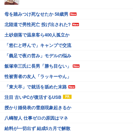
母を踏みつけ死なせたか 58歳男
北陸道で男性死亡 投げ出された?
土砂崩落で温泉客ら400人孤立か
「悠仁と呼んで」キャンプで交流
「義足で夜の営み」モデルの悩み
飯塚幸三氏に長男「勝ち目ない」
性被害者の友人「ラッキーやん」
「東大卒」で就活を舐めた末路
注目 古いPCが復活するUSB
授かり婚発表の雪崩現象起きるか
八嶋智人 仕事ゼロの原因はマネ
給料が一切出ず 結成5カ月で解散