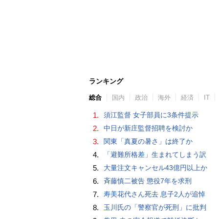
ランキング
総合
国内
政治
海外
経済
IT
1.
須江監督 女子部員に3条件提示
2.
中日が新庄監督招聘を検討か
3.
関東「真夏の暑さ」は終了か
4.
「避難所格差」生まれてしまう訳
5.
大量注文キャンセル43億円以上か
6.
斉藤慎二被告 懲役7年を求刑
7.
寿美花代さん死去 息子2人が追悼
8.
玉川氏の「警察官が死刑」に批判