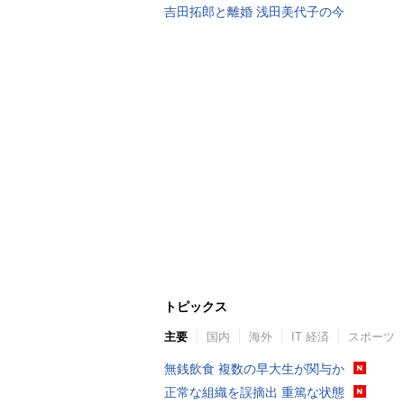
吉田拓郎と離婚 浅田美代子の今
トピックス
主要
国内
海外
IT 経済
スポーツ
無銭飲食 複数の早大生が関与か
正常な組織を誤摘出 重篤な状態