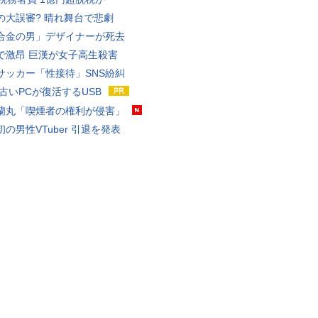
の大誤審? 晴れ舞台で悲劇
合金の男」デザイナーが死去
で激昂 巨漢が女子高生殺害
サッカー「性接待」SNS紛糾
 古いPCが復活するUSB
蘭丸「喫煙者の権利が侵害」
の男性VTuber 引退を発表