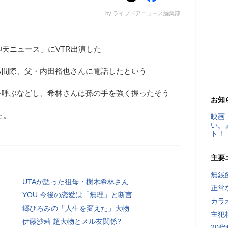
by ライブドアニュース編集部
仰天ニュース」にVTR出演した
る間際、父・内田裕也さんに電話したという
を呼ぶなどし、希林さんは孫の手を強く握ったそう
お知
た。
映画
い。
ト！
主要
無銭
UTAが語った祖母・樹木希林さん
正常
YOU 今後の恋愛は「無理」と断言
カラ
郷ひろみの「人生を変えた」大物
主犯
伊藤沙莉 超大物とメル友関係?
20