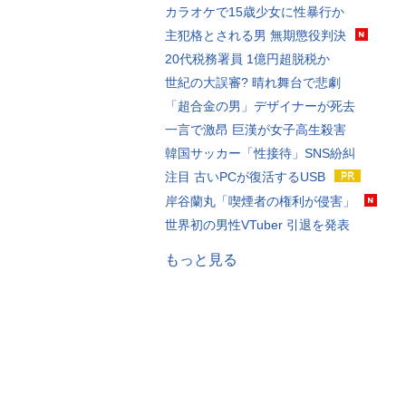
カラオケで15歳少女に性暴行か
主犯格とされる男 無期懲役判決
20代税務署員 1億円超脱税か
世紀の大誤審? 晴れ舞台で悲劇
「超合金の男」デザイナーが死去
一言で激昂 巨漢が女子高生殺害
韓国サッカー「性接待」SNS紛糾
注目 古いPCが復活するUSB
岸谷蘭丸「喫煙者の権利が侵害」
世界初の男性VTuber 引退を発表
もっと見る