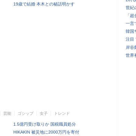
19歳で結婚 本木との秘話明かす
世紀
「超
一言
韓国
注目
岸谷
世界初
芸能
ゴシップ
女子
トレンド
1.5億円受け取りか 国税職員処分
HIKAKIN 被災地に2000万円を寄付