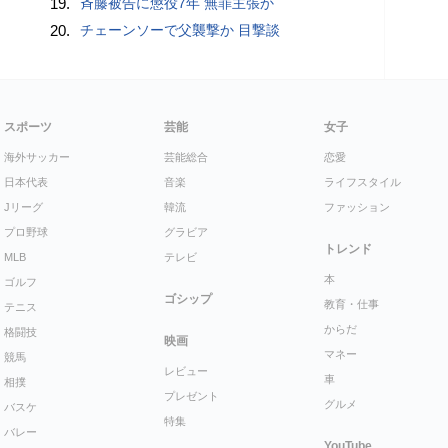
19.
斉藤被告に懲役7年 無罪主張か
20.
チェーンソーで父襲撃か 目撃談
スポーツ
芸能
女子
海外サッカー
芸能総合
恋愛
日本代表
音楽
ライフスタイル
Jリーグ
韓流
ファッション
プロ野球
グラビア
トレンド
MLB
テレビ
本
ゴルフ
ゴシップ
教育・仕事
テニス
からだ
格闘技
映画
マネー
競馬
レビュー
車
相撲
プレゼント
グルメ
バスケ
特集
バレー
YouTube