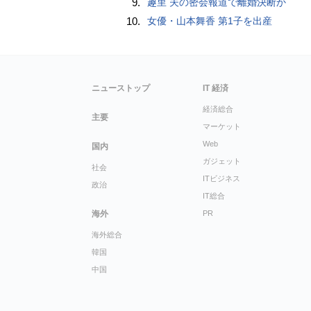
9.
趣里 夫の密会報道で離婚決断か
10.
女優・山本舞香 第1子を出産
ニューストップ
IT 経済
経済総合
主要
マーケット
Web
国内
ガジェット
社会
ITビジネス
政治
IT総合
海外
PR
海外総合
韓国
中国