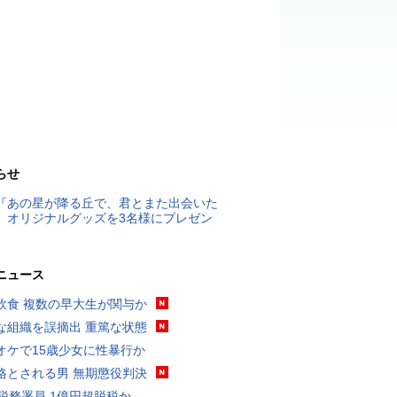
らせ
『あの星が降る丘で、君とまた出会いた
』オリジナルグッズを3名様にプレゼン
ニュース
飲食 複数の早大生が関与か
な組織を誤摘出 重篤な状態
オケで15歳少女に性暴行か
格とされる男 無期懲役判決
代税務署員 1億円超脱税か