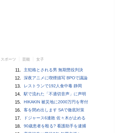
スポーツ
芸能
女子
11.
主犯格とされる男 無期懲役判決
12.
深夜アニメに喫煙描写 BPOで議論
13.
レストランで192人食中毒 静岡
14.
駅で流れた「不適切音声」に声明
15.
HIKAKIN 被災地に2000万円を寄付
16.
客を閉め出します SAで徹底対策
17.
ドジャース6連敗 佐々木が止める
18.
90歳患者を殴る? 看護助手を逮捕