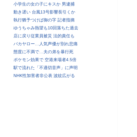
小学生の女の子にキスか 男逮捕
動き遅い 台風13号影響長引くか
執行猶予つけば御の字 記者指摘
ゆうちゃみ熱望も10回落ちた過去
店に戻り従業員被災 法的責任も
バカヤロー…人気声優が別れ悲痛
態度に不満で…夫の弟を暴行死
ポケモン効果で 空港来場者4.5倍
駅で流れた「不適切音声」に声明
NHK性加害者非公表 波紋広がる