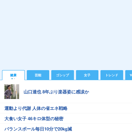
健康
芸能
ゴシップ
女子
トレンド
Y
山口達也 8年ぶり楽器姿に感涙か
運動より代謝 人体の省エネ戦略
大食い女子 46キロ体型の秘密
バランスボール毎日10分で20kg減