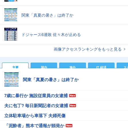
関東「真夏の暑さ」は終了か
ドジャース6連敗 佐々木が止める
画像アクセスランキングをもっと見る
主要
国内
海外
IT 経済
ス
関東「真夏の暑さ」は終了か
7歳に暴行か 施設従業員の女逮捕
夫に包丁? 毎日新聞記者の女逮捕
立体駐車場から車落下 夫婦死傷
「泥酔者」熊本で通報が頻発か