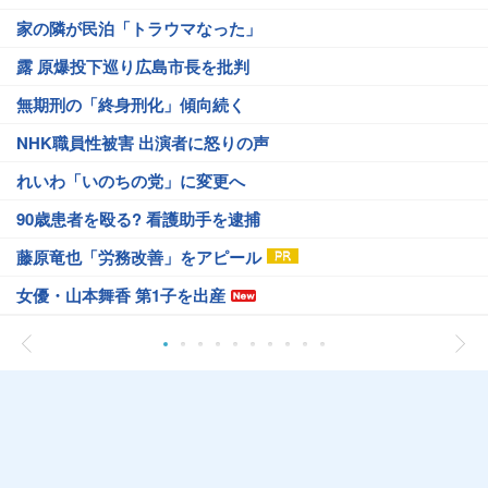
家の隣が民泊「トラウマなった」
露 原爆投下巡り広島市長を批判
無期刑の「終身刑化」傾向続く
NHK職員性被害 出演者に怒りの声
れいわ「いのちの党」に変更へ
90歳患者を殴る? 看護助手を逮捕
藤原竜也「労務改善」をアピール
女優・山本舞香 第1子を出産