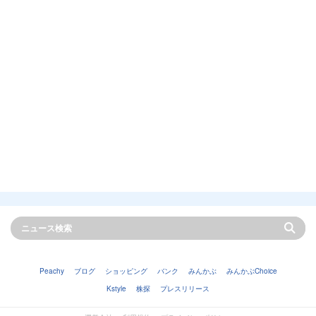
Peachy
ブログ
ショッピング
バンク
みんかぶ
みんかぶChoice
Kstyle
株探
プレスリリース