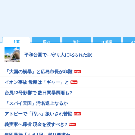
主要
国内
海外
IT 経済
ス
平和公園で…守り人に叱られた訳
「大国の横暴」と広島市長が非難
イオン事故 母親は「ギャー」と
台風13号影響で 数日間暴風雨も?
「スパイ天国」汚名返上なるか
アトピーで「汚い」扱いされ苦悩
義実家へ帰省 現金を渡すべき?
集団暴行「もう1回」蹴り要求か