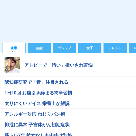
健康
芸能
ゴシップ
女子
トレンド
Y
アトピーで「汚い」扱いされ苦悩
認知症研究で「音」注目される
1日10回 お腹引き締まる簡単習慣
太りにくいアイス 栄養士が解説
アレルギー対応 ねじりパン術
排泄に異常 子宮体がん初期症状
筋トレ7年 彼女なしも肉体は別格