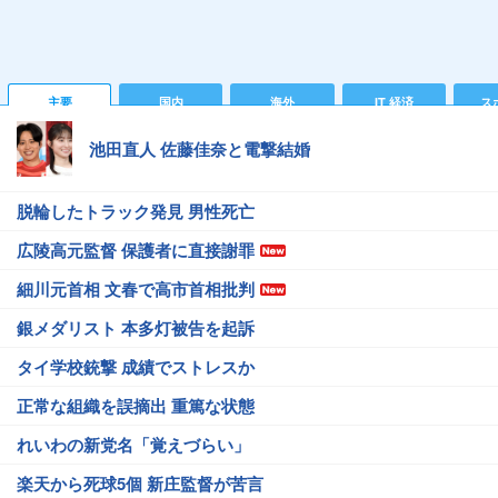
主要
国内
海外
IT 経済
ス
池田直人 佐藤佳奈と電撃結婚
脱輪したトラック発見 男性死亡
広陵高元監督 保護者に直接謝罪
細川元首相 文春で高市首相批判
銀メダリスト 本多灯被告を起訴
タイ学校銃撃 成績でストレスか
正常な組織を誤摘出 重篤な状態
れいわの新党名「覚えづらい」
楽天から死球5個 新庄監督が苦言