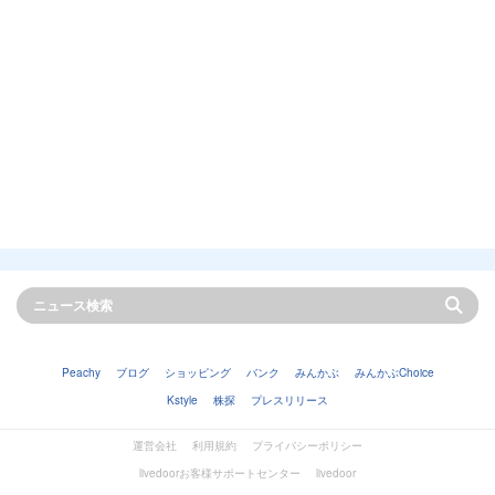
Peachy
ブログ
ショッピング
バンク
みんかぶ
みんかぶChoice
Kstyle
株探
プレスリリース
運営会社
利用規約
プライバシーポリシー
livedoorお客様サポートセンター
livedoor