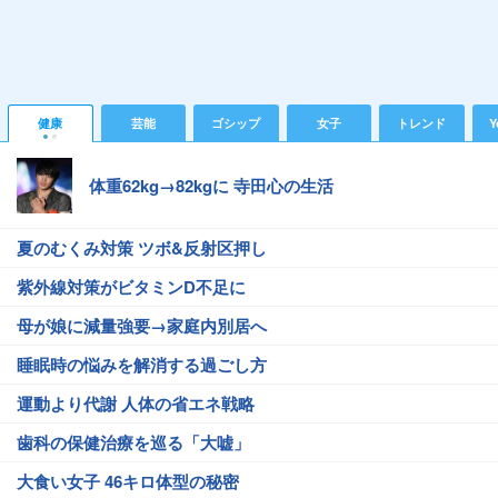
健康
芸能
ゴシップ
女子
トレンド
Y
体重62kg→82kgに 寺田心の生活
夏のむくみ対策 ツボ&反射区押し
紫外線対策がビタミンD不足に
母が娘に減量強要→家庭内別居へ
睡眠時の悩みを解消する過ごし方
運動より代謝 人体の省エネ戦略
歯科の保健治療を巡る「大嘘」
大食い女子 46キロ体型の秘密