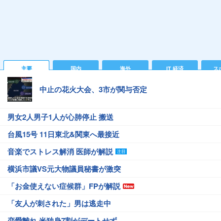
主要
国内
海外
IT 経済
ス
中止の花火大会、3市が関与否定
男女2人男子1人が心肺停止 搬送
台風15号 11日東北&関東へ最接近
音楽でストレス解消 医師が解説
横浜市議VS元大物議員秘書が激突
「お金使えない症候群」FPが解説
「友人が刺された」男は逃走中
恋愛離れ 米独身7割がデートせず