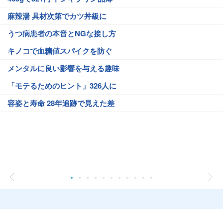
麻辣湯 具材次第でカツ丼級に
うつ病患者の本音とNGな接し方
キノコで血糖値スパイクを防ぐ
メンタルに良い影響を与える趣味
「モテるためのヒント」326人に
容姿と寿命 28年追跡で見えた差