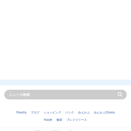
Peachy
ブログ
ショッピング
バンク
みんかぶ
みんかぶChoice
Kstyle
株探
プレスリリース