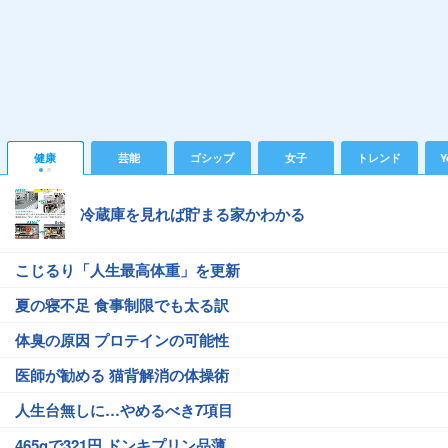
健康
芸能
ゴシップ
女子
トレンド
Y
冷蔵庫を見れば貯まる家かわかる
こじるり「人生最高体重」を更新
夏の寝不足 食事制限でも太る訳
体臭の原因 プロテインの可能性
医師が勧める 猫背解消の体操術
人生台無しに…やめるべき7項目
465gで321円 ドンキプリン品薄