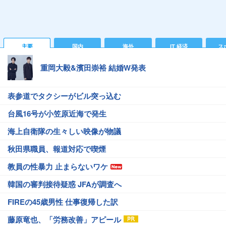
主要
国内
海外
IT 経済
ス
重岡大毅&濱田崇裕 結婚W発表
表参道でタクシーがビル突っ込む
台風16号が小笠原近海で発生
海上自衛隊の生々しい映像が物議
秋田県職員、報道対応で喫煙
教員の性暴力 止まらないワケ
韓国の審判接待疑惑 JFAが調査へ
FIREの45歳男性 仕事復帰した訳
藤原竜也、「労務改善」アピール