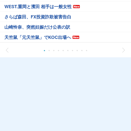
WEST.重岡と濱田 相手は一般女性
さらば森田、FX投資詐欺被害告白
山崎怜奈、突然妊娠だけ公表の訳
天竺鼠「元天竺鼠」でKOC出場へ