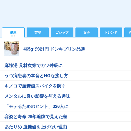
健康
芸能
ゴシップ
女子
トレンド
Y
465gで321円 ドンキプリン品薄
麻辣湯 具材次第でカツ丼級に
うつ病患者の本音とNGな接し方
キノコで血糖値スパイクを防ぐ
メンタルに良い影響を与える趣味
「モテるためのヒント」326人に
容姿と寿命 28年追跡で見えた差
あたりめ 血糖値を上げない理由