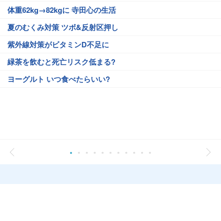
体重62kg→82kgに 寺田心の生活
夏のむくみ対策 ツボ&反射区押し
紫外線対策がビタミンD不足に
緑茶を飲むと死亡リスク低まる?
ヨーグルト いつ食べたらいい?