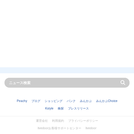
Peachy
ブログ
ショッピング
バンク
みんかぶ
みんかぶChoice
Kstyle
株探
プレスリリース
運営会社
利用規約
プライバシーポリシー
livedoorお客様サポートセンター
livedoor