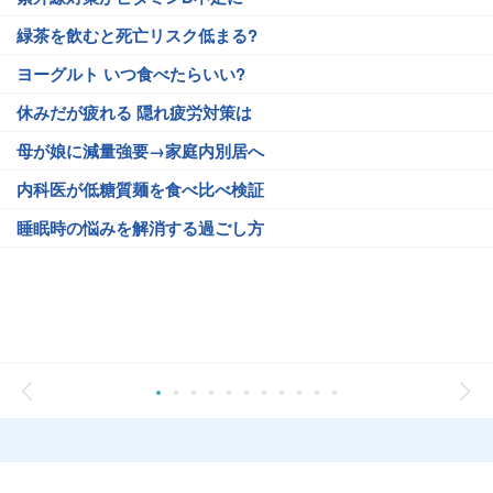
緑茶を飲むと死亡リスク低まる?
ヨーグルト いつ食べたらいい?
休みだが疲れる 隠れ疲労対策は
母が娘に減量強要→家庭内別居へ
内科医が低糖質麺を食べ比べ検証
睡眠時の悩みを解消する過ごし方