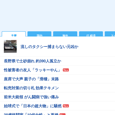
主要
国内
海外
IT 経済
ス
流しのタクシー捕まらない元凶か
長野県で土砂崩れ 約390人孤立か
性被害者の友人「ラッキーやん」
座席で大声 親子の「滑稽」末路
転売対策の切り札 効果テキメン
前米大統領 がん闘病で強い痛み
始球式で「日本の超大物」に騒然
38歳格闘家「10代女性」と再婚