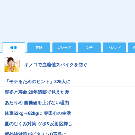
健康
芸能
ゴシップ
女子
トレンド
Y
キノコで血糖値スパイクを防ぐ
「モテるためのヒント」326人に
容姿と寿命 28年追跡で見えた差
あたりめ 血糖値を上げない理由
体重62kg→82kgに 寺田心の生活
夏のむくみ対策 ツボ&反射区押し
紫外線対策がビタミンD不足に