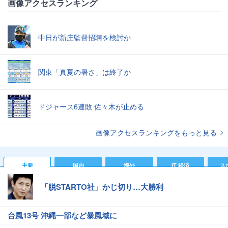
画像アクセスランキング
中日が新庄監督招聘を検討か
関東「真夏の暑さ」は終了か
ドジャース6連敗 佐々木が止める
画像アクセスランキングをもっと見る
主要
国内
海外
IT 経済
ス
「脱STARTO社」かじ切り…大勝利
台風13号 沖縄一部など暴風域に