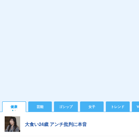
健康
芸能
ゴシップ
女子
トレンド
Y
大食い24歳 アンチ批判に本音