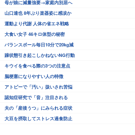
母が娘に減量強要→家庭内別居へ
山口達也 8年ぶり楽器姿に感涙か
運動より代謝 人体の省エネ戦略
大食い女子 46キロ体型の秘密
バランスボール毎日10分で20kg減
躁状態引き起こしかねないNG行動
キウイを食べる際の3つの注意点
脳梗塞になりやすい人の特徴
アトピーで「汚い」扱いされ苦悩
認知症研究で「音」注目される
夫の「産後うつ」にみられる症状
大豆を摂取してストレス過食防止