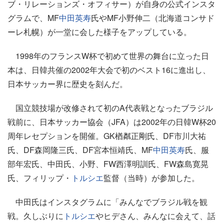
ブ・リレーションズ・オフィサー）が自身の公式インスタ
グラムで、MF
中田英寿
氏やMF小野伸二（北海道コンサド
ーレ札幌）が一堂に会した様子をアップしている。
1998年のフランスW杯で初めて世界の舞台に立った日
本は、日韓共催の2002年大会で初のベスト16に進出し、
日本サッカー界に歴史を刻んだ。
国立競技場が改修されて初のA代表戦となったブラジル
戦前に、日本サッカー協会（JFA）は2002年の日韓W杯20
周年レセプションを開催。GK楢粼正剛氏、DF市川大祐
氏、DF森岡隆三氏、DF宮本恒靖氏、MF
中田英寿
氏、服
部年宏氏、中田氏、小野、FW西澤明訓氏、FW森島寛晃
氏、フィリップ・
トルシエ
監督（当時）が参加した。
中田氏はインスタグラムに「みんなでブラジル戦を観
戦。久しぶりに
トルシエ
やヒデさん、みんなに会えて、話