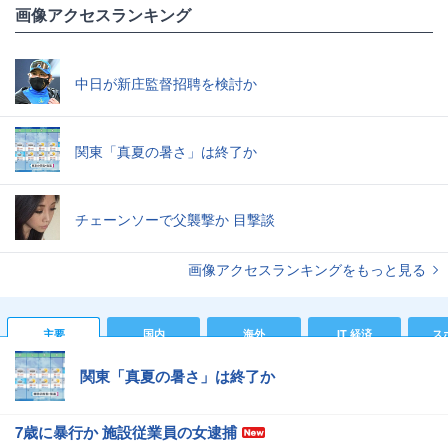
画像アクセスランキング
中日が新庄監督招聘を検討か
関東「真夏の暑さ」は終了か
チェーンソーで父襲撃か 目撃談
画像アクセスランキングをもっと見る
主要
国内
海外
IT 経済
ス
関東「真夏の暑さ」は終了か
7歳に暴行か 施設従業員の女逮捕