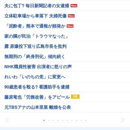
夫に包丁? 毎日新聞記者の女逮捕
立体駐車場から車落下 夫婦死傷
「泥酔者」熊本で通報が頻発か
家の隣が民泊「トラウマなった」
露 原爆投下巡り広島市長を批判
無期刑の「終身刑化」傾向続く
NHK職員性被害 出演者に怒りの声
れいわ「いのちの党」に変更へ
90歳患者を殴る? 看護助手を逮捕
藤原竜也「労務改善」をアピール
元TBSアナの山本里菜 離婚を公表