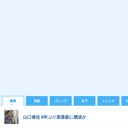
健康
芸能
ゴシップ
女子
トレンド
Y
山口達也 8年ぶり楽器姿に感涙か