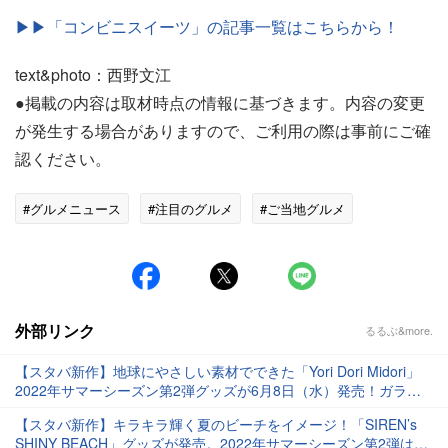
▶▶「コンビニスイーツ」の記事一覧はこちらから！
text&photo：西野文江
●掲載の内容は取材時点の情報に基づきます。内容の変更
が発生する場合がありますので、ご利用の際は事前にご確
認ください。
#グルメニュース
#注目のグルメ
#ご当地グルメ
外部リンク
るるぶ&more.
【スタバ新作】地球にやさしい素材でできた「Yori Dori Midori」
2022年サマーシーズン第2弾グッズが6月8日（水）発売！ガラ
ス・樹脂製タンブラーや、リサイクルセラミック使用のマグカッ
【スタバ新作】キラキラ輝く夏のビーチをイメージ！「SIREN’s
プも♪
SHINY BEACH」グッズが発売。2022年サマーシーズン第2弾は、