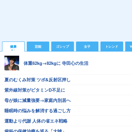
健康
芸能
ゴシップ
女子
トレンド
Y
体重62kg→82kgに 寺田心の生活
夏のむくみ対策 ツボ&反射区押し
紫外線対策がビタミンD不足に
母が娘に減量強要→家庭内別居へ
睡眠時の悩みを解消する過ごし方
運動より代謝 人体の省エネ戦略
歯科の保健治療を巡る「大嘘」