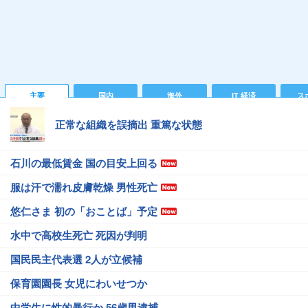
主要
国内
海外
IT 経済
ス
正常な組織を誤摘出 重篤な状態
石川の最低賃金 国の目安上回る
服は汗で濡れ皮膚乾燥 男性死亡
悠仁さま 初の「おことば」予定
水中で高校生死亡 死因が判明
国民民主代表選 2人が立候補
保育園園長 女児にわいせつか
中学生に性的暴行か 56歳男逮捕