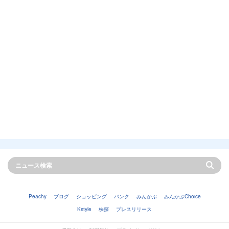
Peachy
ブログ
ショッピング
バンク
みんかぶ
みんかぶChoice
Kstyle
株探
プレスリリース