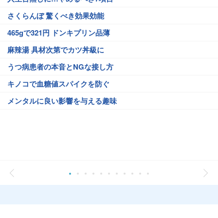
さくらんぼ 驚くべき効果効能
465gで321円 ドンキプリン品薄
麻辣湯 具材次第でカツ丼級に
うつ病患者の本音とNGな接し方
キノコで血糖値スパイクを防ぐ
メンタルに良い影響を与える趣味