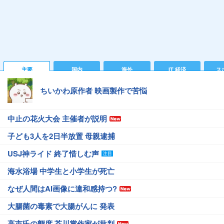
主要
国内
海外
IT 経済
ス
ちいかわ原作者 映画製作で苦悩
中止の花火大会 主催者が説明
子ども3人を2日半放置 母親逮捕
USJ神ライド 終了惜しむ声
海水浴場 中学生と小学生が死亡
なぜ人間はAI画像に違和感持つ?
大腸菌の毒素で大腸がんに 発表
高市氏の態度 芥川賞作家が批判