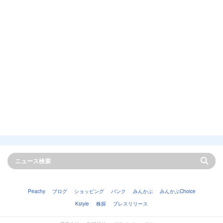
Peachy
ブログ
ショッピング
バンク
みんかぶ
みんかぶChoice
Kstyle
株探
プレスリリース