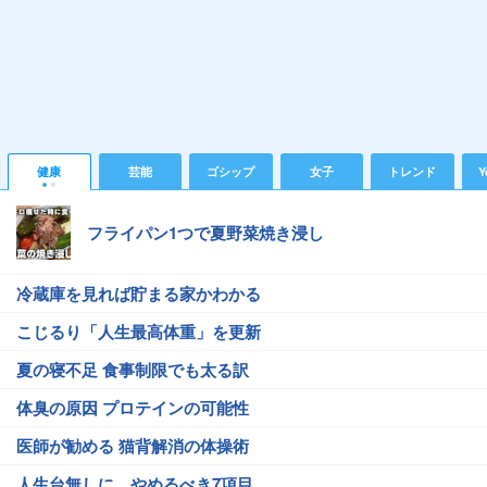
健康
芸能
ゴシップ
女子
トレンド
Y
フライパン1つで夏野菜焼き浸し
冷蔵庫を見れば貯まる家かわかる
こじるり「人生最高体重」を更新
夏の寝不足 食事制限でも太る訳
体臭の原因 プロテインの可能性
医師が勧める 猫背解消の体操術
人生台無しに…やめるべき7項目