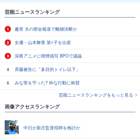
芸能ニュースランキング
趣里 夫の密会報道で離婚決断か
1
女優・山本舞香 第1子を出産
2
深夜アニメに喫煙描写 BPOで議論
3
斉藤被告に「多目的トイレ以下」
4
みな実を守った? 粋な行動に称賛
5
芸能ニュースランキングをもっと見る
画像アクセスランキング
中日が新庄監督招聘を検討か