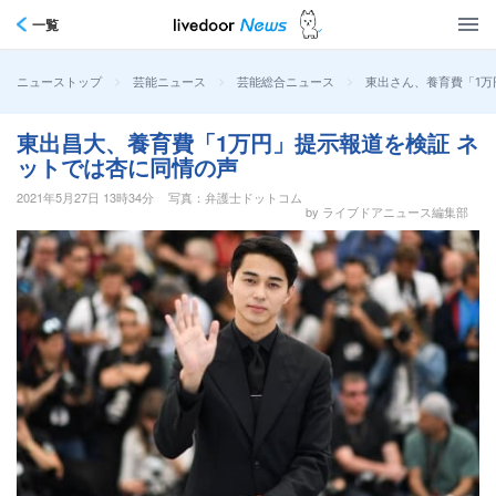
一覧
>
>
>
東出さん、養育費「1
ニューストップ
芸能ニュース
芸能総合ニュース
東出昌大、養育費「1万円」提示報道を検証 ネ
ットでは杏に同情の声
2021年5月27日 13時34分
写真：弁護士ドットコム
by ライブドアニュース編集部