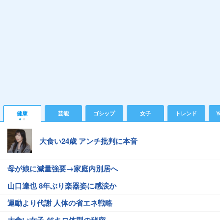
健康
芸能
ゴシップ
女子
トレンド
Y
大食い24歳 アンチ批判に本音
母が娘に減量強要→家庭内別居へ
山口達也 8年ぶり楽器姿に感涙か
運動より代謝 人体の省エネ戦略
大食い女子 46キロ体型の秘密