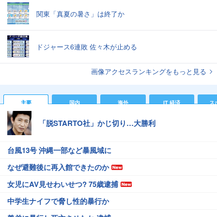
関東「真夏の暑さ」は終了か
ドジャース6連敗 佐々木が止める
画像アクセスランキングをもっと見る
主要
国内
海外
IT 経済
ス
「脱STARTO社」かじ切り…大勝利
台風13号 沖縄一部など暴風域に
なぜ避難後に再入館できたのか
女児にAV見せわいせつ? 75歳逮捕
中学生ナイフで脅し性的暴行か