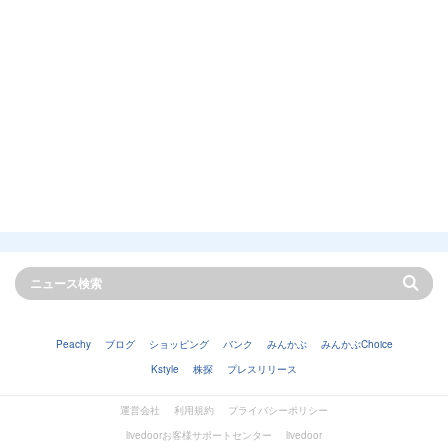
Peachy
ブログ
ショッピング
バンク
みんかぶ
みんかぶChoice
Kstyle
株探
プレスリリース
運営会社
利用規約
プライバシーポリシー
livedoorお客様サポートセンター
livedoor