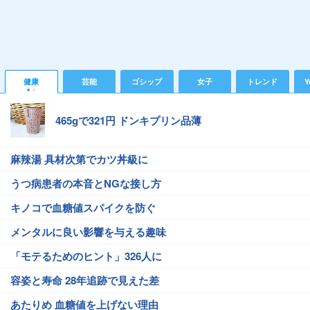
健康
芸能
ゴシップ
女子
トレンド
Y
465gで321円 ドンキプリン品薄
麻辣湯 具材次第でカツ丼級に
うつ病患者の本音とNGな接し方
キノコで血糖値スパイクを防ぐ
メンタルに良い影響を与える趣味
「モテるためのヒント」326人に
容姿と寿命 28年追跡で見えた差
あたりめ 血糖値を上げない理由