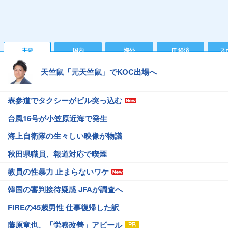
主要
国内
海外
IT 経済
ス
天竺鼠「元天竺鼠」でKOC出場へ
表参道でタクシーがビル突っ込む
台風16号が小笠原近海で発生
海上自衛隊の生々しい映像が物議
秋田県職員、報道対応で喫煙
教員の性暴力 止まらないワケ
韓国の審判接待疑惑 JFAが調査へ
FIREの45歳男性 仕事復帰した訳
藤原竜也、「労務改善」アピール