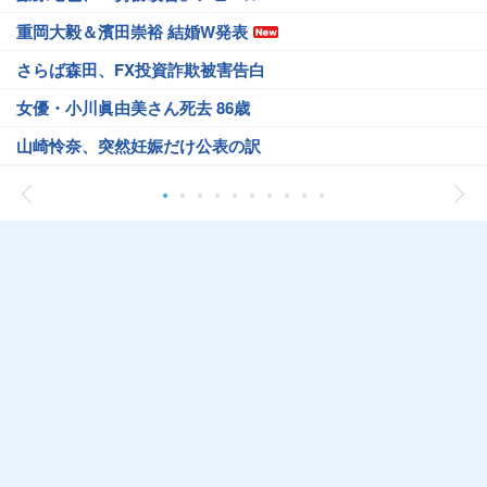
重岡大毅＆濱田崇裕 結婚W発表
さらば森田、FX投資詐欺被害告白
女優・小川眞由美さん死去 86歳
山崎怜奈、突然妊娠だけ公表の訳