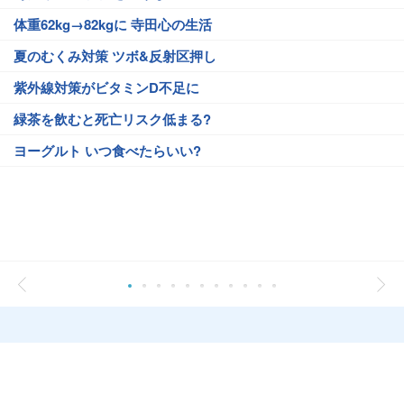
体重62kg→82kgに 寺田心の生活
夏のむくみ対策 ツボ&反射区押し
紫外線対策がビタミンD不足に
緑茶を飲むと死亡リスク低まる?
ヨーグルト いつ食べたらいい?