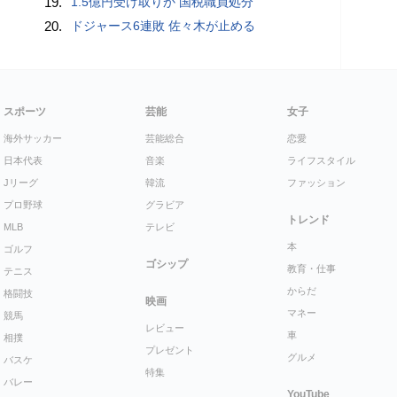
19.
1.5億円受け取りか 国税職員処分
20.
ドジャース6連敗 佐々木が止める
スポーツ
芸能
女子
海外サッカー
芸能総合
恋愛
日本代表
音楽
ライフスタイル
Jリーグ
韓流
ファッション
プロ野球
グラビア
トレンド
MLB
テレビ
本
ゴルフ
ゴシップ
教育・仕事
テニス
からだ
格闘技
映画
マネー
競馬
レビュー
車
相撲
プレゼント
グルメ
バスケ
特集
バレー
YouTube