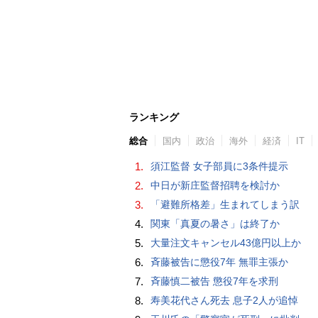
ランキング
総合
国内
政治
海外
経済
IT
1.
須江監督 女子部員に3条件提示
2.
中日が新庄監督招聘を検討か
3.
「避難所格差」生まれてしまう訳
4.
関東「真夏の暑さ」は終了か
5.
大量注文キャンセル43億円以上か
6.
斉藤被告に懲役7年 無罪主張か
7.
斉藤慎二被告 懲役7年を求刑
8.
寿美花代さん死去 息子2人が追悼