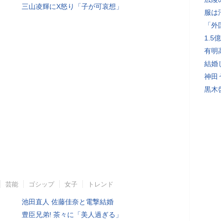
三山凌輝にX怒り「子が可哀想」
服は
「外
1.
有明
結婚
神田
黒木
芸能
ゴシップ
女子
トレンド
池田直人 佐藤佳奈と電撃結婚
豊臣兄弟! 茶々に「美人過ぎる」