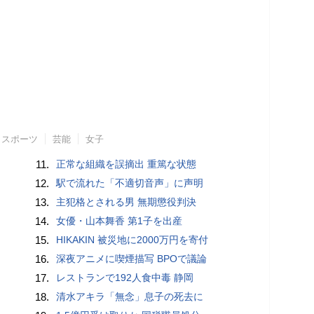
スポーツ
芸能
女子
11.
正常な組織を誤摘出 重篤な状態
12.
駅で流れた「不適切音声」に声明
13.
主犯格とされる男 無期懲役判決
14.
女優・山本舞香 第1子を出産
15.
HIKAKIN 被災地に2000万円を寄付
16.
深夜アニメに喫煙描写 BPOで議論
17.
レストランで192人食中毒 静岡
18.
清水アキラ「無念」息子の死去に