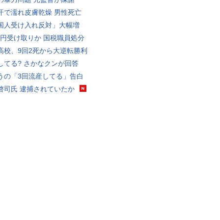
汗で濡れ皮膚乾燥 男性死亡
国人受け入れ反対」大幅増
5億円受け取りか 国税職員処分
高校、9回2死から大逆転勝利
してる? さかなクンが回答
うの「3回流産してる」告白
啓司氏 逮捕されていたか