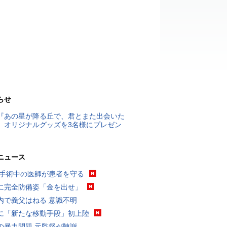
らせ
『あの星が降る丘で、君とまた出会いた
』オリジナルグッズを3名様にプレゼン
ニュース
 手術中の医師が患者を守る
に完全防備姿「金を出せ」
内で義父はねる 意識不明
に「新たな移動手段」初上陸
の暴力問題 元監督が陳謝