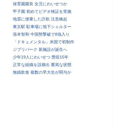
保育園園長 女児にわいせつか
甲子園 初めてビデオ検証を実施
地震に便乗した詐欺 注意喚起
東京駅 駐車場に地下シェルター
張本智和 中国勢撃破で8強入り
「ドキュメンタル」米国で初制作
ジブリパーク 新施設が誕生へ
少年19人にわいせつ 懲役15年
正常な組織を誤摘出 重篤な状態
無銭飲食 複数の早大生が関与か