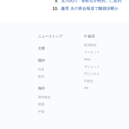
9.
玉川氏の「警察官が死刑」に批判
10.
趣里 夫の密会報道で離婚決断か
ニューストップ
IT 経済
経済総合
主要
マーケット
Web
国内
ガジェット
社会
ITビジネス
政治
IT総合
海外
PR
海外総合
韓国
中国