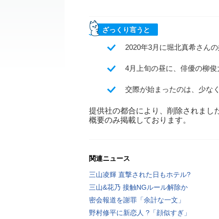
ざっくり言うと
2020年3月に堀北真希さんの
4月上旬の昼に、俳優の柳俊
交際が始まったのは、少な
提供社の都合により、削除されまし
概要のみ掲載しております。
関連ニュース
三山凌輝 直撃された日もホテル?
三山&花乃 接触NGルール解除か
密会報道を謝罪「余計な一文」
野村修平に新恋人 ?「顔似すぎ」