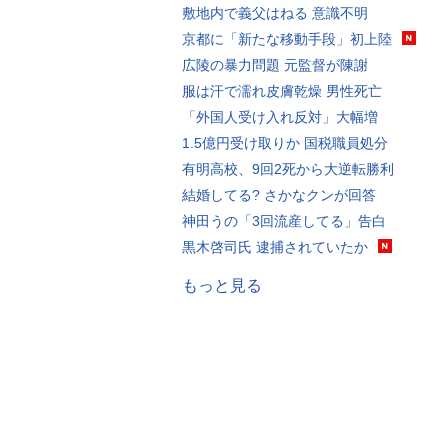
敷地内で義父はねる 意識不明
京都に「新たな移動手段」初上陸
広陵の暴力問題 元監督が陳謝
服は汗で濡れ皮膚乾燥 男性死亡
「外国人受け入れ反対」大幅増
1.5億円受け取りか 国税職員処分
有明高校、9回2死から大逆転勝利
結婚してる? さかなクンが回答
神田うの「3回流産してる」告白
黒木啓司氏 逮捕されていたか
もっと見る