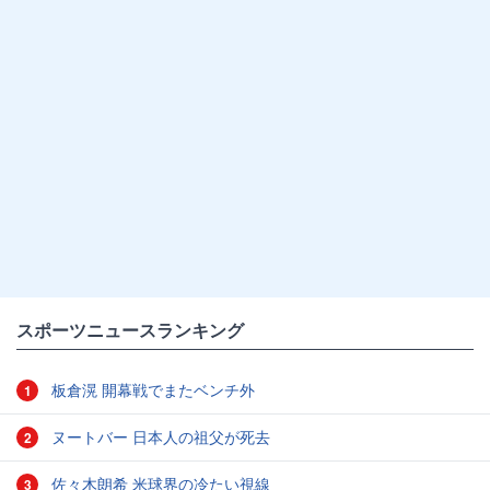
スポーツニュースランキング
板倉滉 開幕戦でまたベンチ外
1
ヌートバー 日本人の祖父が死去
2
佐々木朗希 米球界の冷たい視線
3