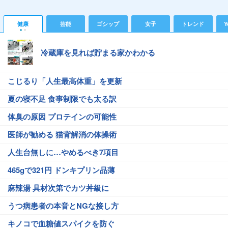
健康
芸能
ゴシップ
女子
トレンド
Y
冷蔵庫を見れば貯まる家かわかる
こじるり「人生最高体重」を更新
夏の寝不足 食事制限でも太る訳
体臭の原因 プロテインの可能性
医師が勧める 猫背解消の体操術
人生台無しに…やめるべき7項目
465gで321円 ドンキプリン品薄
麻辣湯 具材次第でカツ丼級に
うつ病患者の本音とNGな接し方
キノコで血糖値スパイクを防ぐ