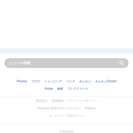
Peachy
ブログ
ショッピング
バンク
みんかぶ
みんかぶChoice
Kstyle
株探
プレスリリース
運営会社
利用規約
プライバシーポリシー
livedoorお客様サポートセンター
livedoor
コンテンツ・広告ポリシー
© livedoor