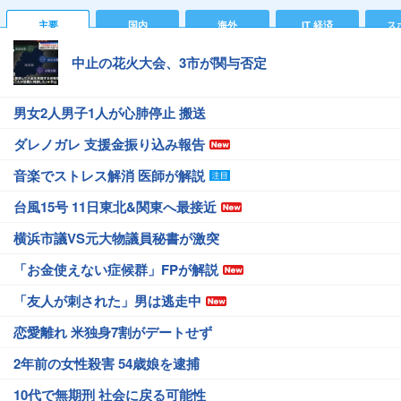
主要
国内
海外
IT 経済
ス
中止の花火大会、3市が関与否定
男女2人男子1人が心肺停止 搬送
ダレノガレ 支援金振り込み報告
音楽でストレス解消 医師が解説
台風15号 11日東北&関東へ最接近
横浜市議VS元大物議員秘書が激突
「お金使えない症候群」FPが解説
「友人が刺された」男は逃走中
恋愛離れ 米独身7割がデートせず
2年前の女性殺害 54歳娘を逮捕
10代で無期刑 社会に戻る可能性